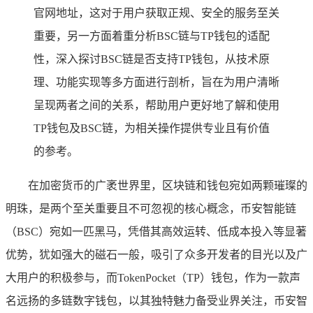
官网地址，这对于用户获取正规、安全的服务至关
重要，另一方面着重分析BSC链与TP钱包的适配
性，深入探讨BSC链是否支持TP钱包，从技术原
理、功能实现等多方面进行剖析，旨在为用户清晰
呈现两者之间的关系，帮助用户更好地了解和使用
TP钱包及BSC链，为相关操作提供专业且有价值
的参考。
在加密货币的广袤世界里，区块链和钱包宛如两颗璀璨的
明珠，是两个至关重要且不可忽视的核心概念，币安智能链
（BSC）宛如一匹黑马，凭借其高效运转、低成本投入等显著
优势，犹如强大的磁石一般，吸引了众多开发者的目光以及广
大用户的积极参与，而TokenPocket（TP）钱包，作为一款声
名远扬的多链数字钱包，以其独特魅力备受业界关注，币安智