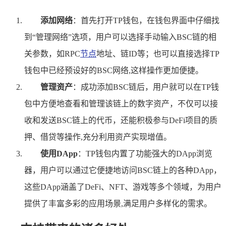
添加网络
：首先打开TP钱包，在钱包界面中仔细找
到“管理网络”选项，用户可以选择手动输入BSC链的相
关参数，如RPC
节点
地址、链ID等；也可以直接选择TP
钱包中已经预设好的BSC网络,这样操作更加便捷。
管理资产
：成功添加BSC链后，用户就可以在TP钱
包中方便地查看和管理该链上的数字资产，不仅可以接
收和发送BSC链上的代币，还能积极参与DeFi项目的质
押、借贷等操作,充分利用资产实现增值。
使用DApp
：TP钱包内置了功能强大的DApp浏览
器，用户可以通过它便捷地访问BSC链上的各种DApp，
这些DApp涵盖了DeFi、NFT、游戏等多个领域，为用户
提供了丰富多彩的应用场景,满足用户多样化的需求。