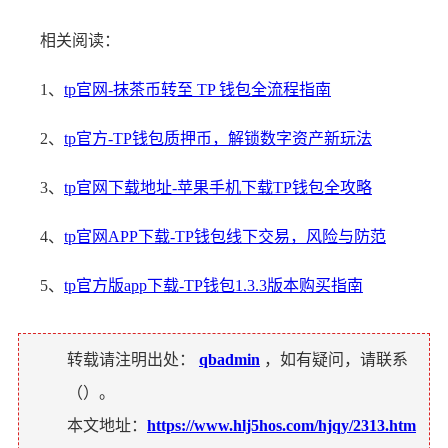
相关阅读：
1、
tp官网-抹茶币转至 TP 钱包全流程指南
2、
tp官方-TP钱包质押币，解锁数字资产新玩法
3、
tp官网下载地址-苹果手机下载TP钱包全攻略
4、
tp官网APP下载-TP钱包线下交易，风险与防范
5、
tp官方版app下载-TP钱包1.3.3版本购买指南
转载请注明出处：
qbadmin
，如有疑问，请联系
（
）。
本文地址：
https://www.hlj5hos.com/hjqy/2313.htm