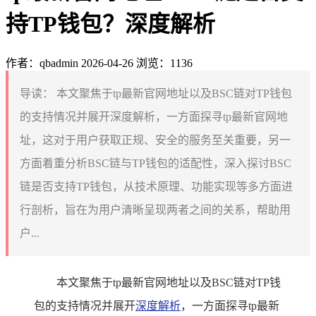
持TP钱包？深度解析
作者：qbadmin
2026-04-26
浏览：1136
导读：
本文聚焦于tp最新官网地址以及BSC链对TP钱包
的支持情况并展开深度解析，一方面探寻tp最新官网地
址，这对于用户获取正规、安全的服务至关重要，另一
方面着重分析BSC链与TP钱包的适配性，深入探讨BSC
链是否支持TP钱包，从技术原理、功能实现等多方面进
行剖析，旨在为用户清晰呈现两者之间的关系，帮助用
户...
本文聚焦于tp最新官网地址以及BSC链对TP钱
包的支持情况并展开
深度解析
，一方面探寻tp最新