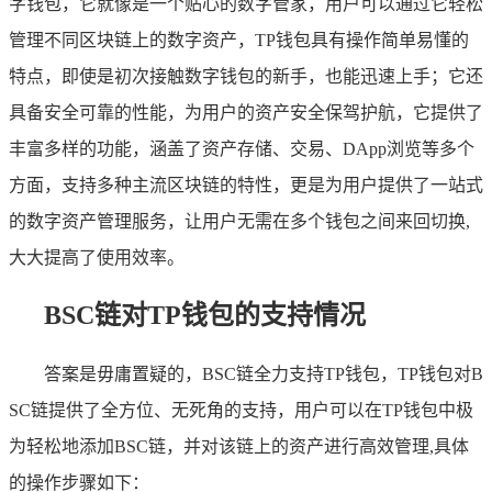
字钱包，它就像是一个贴心的数字管家，用户可以通过它轻松
管理不同区块链上的数字资产，TP钱包具有操作简单易懂的
特点，即使是初次接触数字钱包的新手，也能迅速上手；它还
具备安全可靠的性能，为用户的资产安全保驾护航，它提供了
丰富多样的功能，涵盖了资产存储、交易、DApp浏览等多个
方面，支持多种主流区块链的特性，更是为用户提供了一站式
的数字资产管理服务，让用户无需在多个钱包之间来回切换,
大大提高了使用效率。
BSC链对TP钱包的支持情况
答案是毋庸置疑的，BSC链全力支持TP钱包，TP钱包对B
SC链提供了全方位、无死角的支持，用户可以在TP钱包中极
为轻松地添加BSC链，并对该链上的资产进行高效管理,具体
的操作步骤如下：