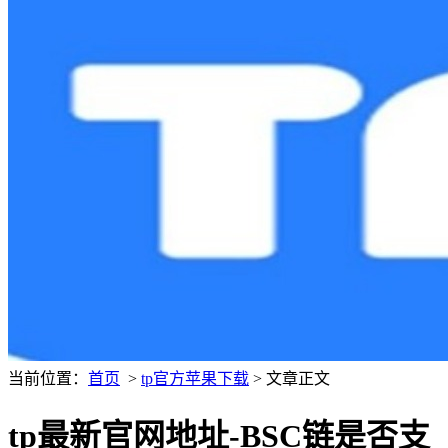
当前位置：
首页
>
tp官方苹果下载
> 文章正文
tp最新官网地址-BSC链是否支