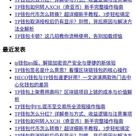
TP钱包如何转入XCH（奇亚币）新手完整操作指南
TP钱包代币怎么转换？超详细新手教程，3步轻松搞定
TP钱包取消授权后仍有显示？别慌，背后原因与解决方
法全解析
TP钱包卡顿？这几招教你流畅使用，告别加载烦恼
最近发表
tp钱包tes版，解锁加密资产安全与便捷的新体验
TP钱包签名是什么意思？看懂区块链钱包的核心操作
HECO钱包与TP钱包谁更好用？一文讲清两款热门去中
心化钱包的差异
TP钱包上架费用高吗？区块链项目上链的成本与价值解
析
TP钱包中FIL提币至交易所全流程操作指南
TP钱包怎么分红？详解参与方式、收益逻辑与注意事项
TP钱包如何转入XCH（奇亚币）新手完整操作指南
TP钱包代币怎么转换？超详细新手教程，3步轻松搞定
TP钱包取消授权后仍有显示？别慌，背后原因与解决方