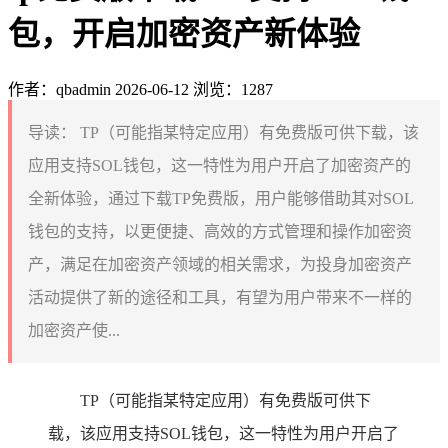
包，开启加密资产新体验
作者：qbadmin
2026-06-12
浏览：1287
导读：
TP（可能指某特定应用）有免费版可供下载，该
应用支持SOL钱包，这一特性为用户开启了加密资产的
全新体验，通过下载TP免费版，用户能够借助其对SOL
钱包的支持，以更便捷、高效的方式管理和操作加密资
产，满足在加密资产领域的相关需求，为投身加密资产
活动提供了新的途径和工具，有望为用户带来不一样的
加密资产使...
TP（可能指某特定应用）有免费版可供下
载，该应用支持SOL钱包，这一特性为用户开启了