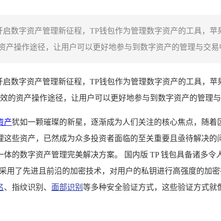
开启数字资产管理新征程，TP钱包作为管理数字资产的工具，苹
产操作途径，让用户可以更好地参与到数字资产的管理与交易中
能开启数字资产管理新征程，TP钱包作为管理数字资产的工具，苹
效的资产操作途径，让用户可以更好地参与到数字资产的管理与
资产
犹如一颗璀璨的新星，逐渐成为人们关注的核心焦点，随着
理这些资产，已然成为众多投资者面临的至关重要且亟待解决的
体的数字资产管理完美解决方案。 国内版 TP 钱包具备诸多
包采用了先进且前沿的加密技术，对用户的私钥进行高强度的加
名
、指纹识别、
面部识别
等多种安全验证方式，这些验证方式就