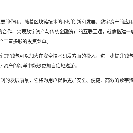
重要的作用，随着区块链技术的不断创新和发展，数字资产的应用
的合作，实现数字资产与传统金融资产的互联互通，就像搭建一
个丰富多彩的投资菜单。
 TP 钱包可以加大在安全技术研发方面的投入，进一步提升钱
数字资产的海洋中能够更加自信地遨游。
有广阔的发展前景，它将为用户提供更加安全、便捷、高效的数字