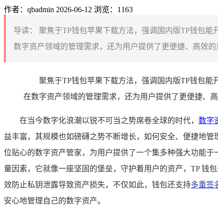
作者：qbadmin
2026-06-12
浏览：1163
导读：
聚焦于TP钱包苹果下载方法，强调国内版TP钱包能
数字资产领域的管理需求，还为用户提供了更便捷、高效的资
聚焦于TP钱包苹果下载方法，强调国内版TP钱包
在数字资产领域的管理需求，还为用户提供了更便捷、高
在当今数字化浪潮以锐不可当之势席卷全球的时代，
数字
益丰富，其规模也如磅礴之势不断增长，如何安全、便捷地管
位贴心的数字资产管家，为用户提供了一个集多种强大功能于一
量因素，它就像一座坚固的堡垒，守护着用户的资产，TP 钱
效防止私钥泄露导致资产损失，不仅如此，钱包还支持
多重签
安心地管理自己的数字资产。