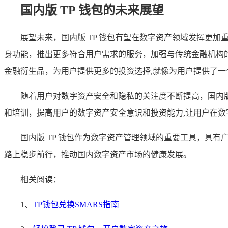
国内版 TP 钱包的未来展望
展望未来，国内版 TP 钱包有望在数字资产领域发挥更加
身功能，推出更多符合用户需求的服务，加强与传统金融机构
金融衍生品，为用户提供更多的投资选择,就像为用户提供了一
随着用户对数字资产安全和隐私的关注度不断提高，国内版
和培训，提高用户的数字资产安全意识和投资能力,让用户在
国内版 TP 钱包作为数字资产管理领域的重要工具，具
路上稳步前行，推动国内数字资产市场的健康发展。
相关阅读：
1、
TP钱包兑换SMARS指南