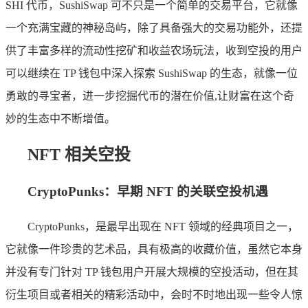
SHI 代币，SushiSwap 可不只是一个简单的交易平台，它就像
一个充满宝藏的神秘岛屿，除了具备强大的交易功能外，还提
供了丰富多样的流动性挖矿和收益农场玩法，收到空投的用户
可以继续在 TP 钱包中深入探索 SushiSwap 的生态，就像一位
勇敢的寻宝者，进一步挖掘代币的潜在价值,让财富在这个奇
妙的生态中不断增值。
NFT 相关空投
CryptoPunks：早期 NFT 的关联空投机遇
CryptoPunks，是最早出现在 NFT 领域的经典项目之一，
它就像一件珍贵的艺术品，具有极高的收藏价值，虽然它本身
并没有专门针对 TP 钱包用户开展大规模的空投活动，但在其
衍生项目或者相关的精彩活动中，会时不时地出现一些令人惊