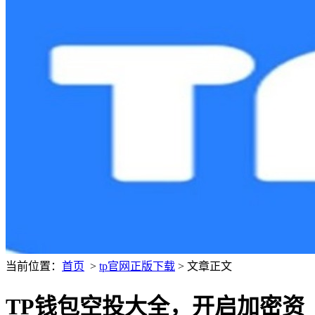
当前位置：
首页
>
tp官网正版下载
> 文章正文
TP钱包空投大全，开启加密资