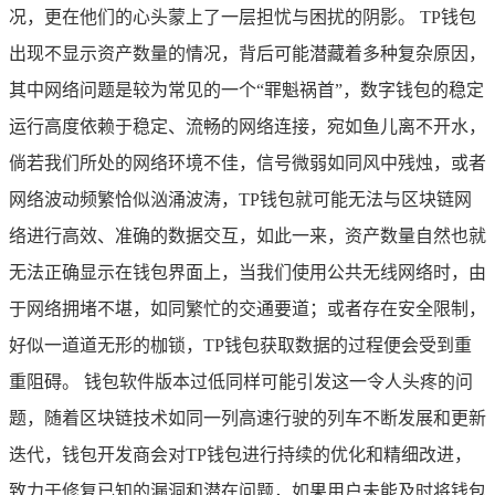
况，更在他们的心头蒙上了一层担忧与困扰的阴影。 TP钱包
出现不显示资产数量的情况，背后可能潜藏着多种复杂原因，
其中网络问题是较为常见的一个“罪魁祸首”，数字钱包的稳定
运行高度依赖于稳定、流畅的网络连接，宛如鱼儿离不开水，
倘若我们所处的网络环境不佳，信号微弱如同风中残烛，或者
网络波动频繁恰似汹涌波涛，TP钱包就可能无法与区块链网
络进行高效、准确的数据交互，如此一来，资产数量自然也就
无法正确显示在钱包界面上，当我们使用公共无线网络时，由
于网络拥堵不堪，如同繁忙的交通要道；或者存在安全限制，
好似一道道无形的枷锁，TP钱包获取数据的过程便会受到重
重阻碍。 钱包软件版本过低同样可能引发这一令人头疼的问
题，随着区块链技术如同一列高速行驶的列车不断发展和更新
迭代，钱包开发商会对TP钱包进行持续的优化和精细改进，
致力于修复已知的漏洞和潜在问题，如果用户未能及时将钱包