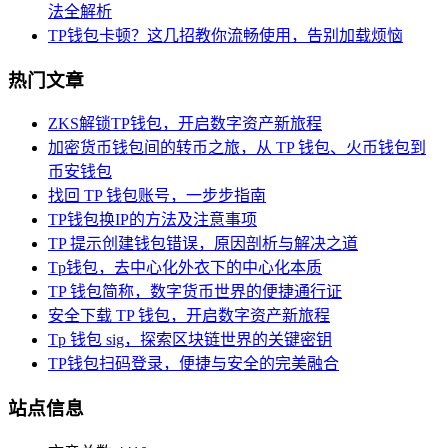
法全解析
TP钱包卡顿？这几招教你流畅使用，告别加载烦恼
热门文章
ZKS解锁TP钱包，开启数字资产新旅程
加密货币钱包间的转币之旅，从 TP 钱包、火币钱包到
币安钱包
找回 TP 钱包账号，一步步指南
TP钱包换IP的方法及注意事项
TP 提示创建钱包错误，原因剖析与解决之道
Tp钱包，去中心化外衣下的中心化本质
TP 钱包简称，数字货币世界的便捷通行证
安全下载 TP 钱包，开启数字资产新旅程
Tp 钱包 sig，探索区块链世界的关键密钥
TP钱包扫码登录，便捷与安全的完美融合
站点信息