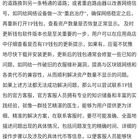
的道路换到另一条畅通的道路；或者重启路由器以改善网络信
号，如同给网络设备做一次“重启治疗”，确保网络稳定之后，
再重新打开TP钱包，查看资产数量是否恢复正常显示。 及时
更新钱包软件版本也是至关重要的一步，用户可以在应用商店
中仔细查看是否有TP钱包的更新提示，如果有，应毫不犹豫
地尽快下载并安装更新，更新后的钱包通常会修复一些已知的
问题，如同给一件破旧的衣服缝补漏洞，提高与区块链网络和
各类代币的兼容性，从而顺利解决资产数量不显示的问题。
如果上述方法都无法成功解决问题，那么可以尝试联系TP钱
包的官方客服，官方客服人员拥有专业的知识储备和丰富的实
践经验，就像一群技艺精湛的医生，能够为用户提供更为详
细、精准的解决方案，在联系客服时，要尽可能准确、全面地
描述问题出现的具体情况，包括问题发生的精确时间、详细的
操作步骤以及涉及的具体代币等信息，以便客服人员能够快