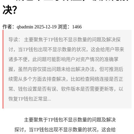
决？
作者：qbadmin
2025-12-19
浏览：1466
导读：
主要聚焦于TP钱包不显示数量的问题及解决探
讨，当TP钱包出现不显示数量的状况，这会给用户带来
诸多不便，此问题可能影响用户对资产情况的准确掌
握，虽然内容仅提出问题未给出解决办法，但可推测后
续需从多个方面去排查解决，比如检查网络连接是否正
常、钱包设置是否有误、软件版本是否需要更新等，以
恢复TP钱包正常显...
主要聚焦于TP钱包不显示数量的问题及解决
探讨，当TP钱包出现不显示数量的状况，这会给