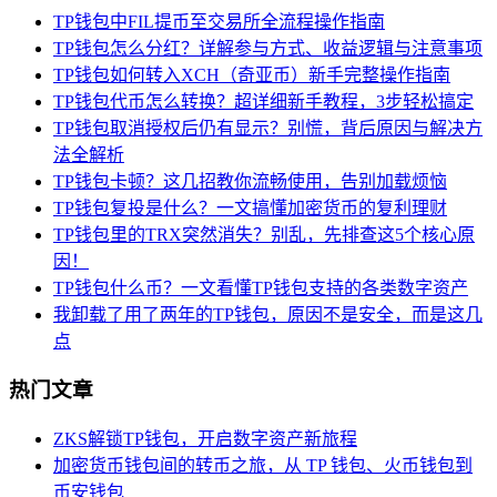
TP钱包中FIL提币至交易所全流程操作指南
TP钱包怎么分红？详解参与方式、收益逻辑与注意事项
TP钱包如何转入XCH（奇亚币）新手完整操作指南
TP钱包代币怎么转换？超详细新手教程，3步轻松搞定
TP钱包取消授权后仍有显示？别慌，背后原因与解决方
法全解析
TP钱包卡顿？这几招教你流畅使用，告别加载烦恼
TP钱包复投是什么？一文搞懂加密货币的复利理财
TP钱包里的TRX突然消失？别乱，先排查这5个核心原
因！
TP钱包什么币？一文看懂TP钱包支持的各类数字资产
我卸载了用了两年的TP钱包，原因不是安全，而是这几
点
热门文章
ZKS解锁TP钱包，开启数字资产新旅程
加密货币钱包间的转币之旅，从 TP 钱包、火币钱包到
币安钱包