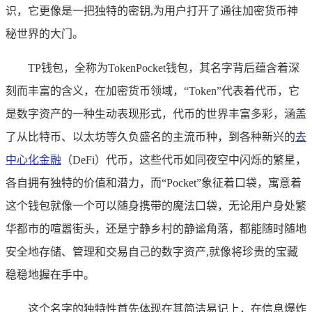
识，它更像是一把独特的密钥,为用户打开了通往加密货币神
秘世界的大门。
TP钱包，全称为TokenPocket钱包，其名字背后蕴含着深
刻而丰富的含义，在加密货币领域，“Token”代表着代币，它
是数字资产的一种生动表现形式，代币的世界丰富多彩，涵盖
了从比特币、以太坊等久负盛名的主流币种，到各种新兴的
去
中心化金融
（DeFi）代币，这些代币如同夜空中闪烁的繁星，
各自拥有独特的价值和潜力，而“Pocket”象征着口袋，寓意着
这个钱包就像一个可以随身携带的魔法口袋，无论用户身处繁
华都市的喧嚣街头，还是宁静乡村的静谧角落，都能随时随地
安全地存储、管理和交易自己的数字资产,就像将珍贵的宝藏
稳稳地握在手中。
这个名字的独特性首先体现在其简洁易记上，在信息爆炸