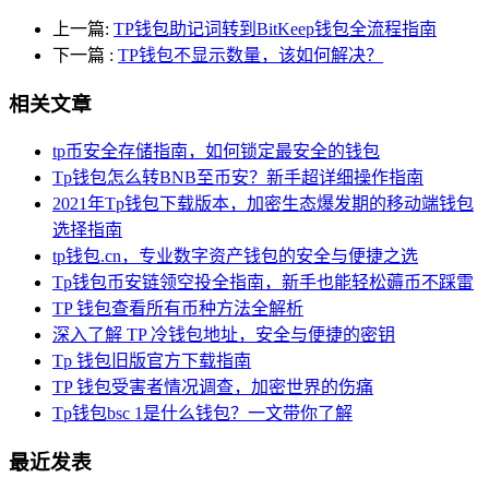
上一篇:
TP钱包助记词转到BitKeep钱包全流程指南
下一篇
:
TP钱包不显示数量，该如何解决？
相关文章
tp币安全存储指南，如何锁定最安全的钱包
Tp钱包怎么转BNB至币安？新手超详细操作指南
2021年Tp钱包下载版本，加密生态爆发期的移动端钱包
选择指南
tp钱包.cn，专业数字资产钱包的安全与便捷之选
Tp钱包币安链领空投全指南，新手也能轻松薅币不踩雷
TP 钱包查看所有币种方法全解析
深入了解 TP 冷钱包地址，安全与便捷的密钥
Tp 钱包旧版官方下载指南
TP 钱包受害者情况调查，加密世界的伤痛
Tp钱包bsc 1是什么钱包？一文带你了解
最近发表