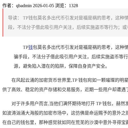
作者：qbadmin
2026-01-05
浏览：1328
导读：
TP钱包莫名多出代币引发对是福是祸的思考，这种
段，不法分子借此吸引用户关注，后续实施盗币等行为；或者
TP
钱
包莫名多出代币引发对是福是祸的思考，这种
骗手段，不法分子借此吸引用户关注，后续实施盗币等行
源，避免陷入潜在的陷阱，保障自身资产安全。
在风起云涌的加密货币世界里,TP 钱包宛如一颗璀璨的
供了高效、稳定的资产存储和交易服务，近期一些用户却遭遇了
对于许多用户而言,当他们满怀期待地打开 TP 钱包，
如波涛汹涌大海般的加密市场中，这仿佛是命运赐予的意外之
在自己的钱包里，那种感觉就如同在荒芜的沙漠中意外寻得宝