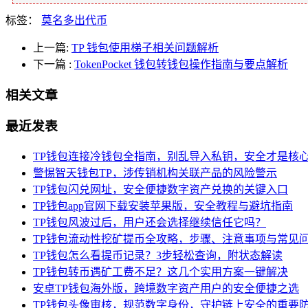
标签：
莫名多出代币
上一篇:
TP 钱包使用梯子相关问题解析
下一篇
:
TokenPocket 钱包转钱包操作指南与要点解析
相关文章
最近发表
TP钱包连接冷钱包全指南，别乱导入私钥，安全才是核
警惕智天钱包TP，涉传销机构关联产品的风险警示
TP钱包闪兑网址，安全便捷数字资产兑换的关键入口
TP钱包app官网下载安装苹果版，安全教程与避坑指南
TP钱包风波过后，用户还会选择继续信任它吗？
TP钱包流动性挖矿提币全攻略，步骤、注意事项与常见
TP钱包怎么看提币记录？3步轻松查询，附状态解读
TP钱包转币遇矿工费不足？这几个实用方案一键解决
安卓TP钱包海外版，跨境数字资产用户的安全便捷之选
TP钱包头像审核，规范数字身份，守护链上安全的重要