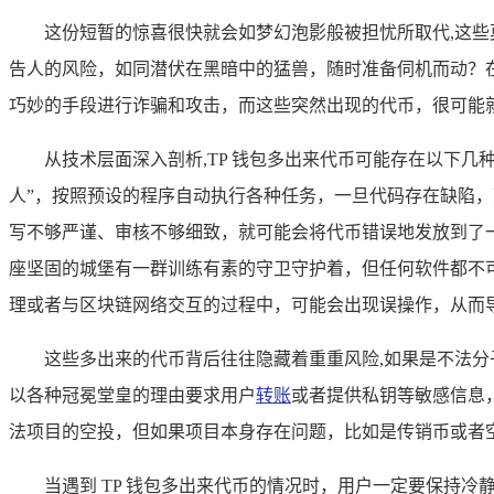
这份短暂的惊喜很快就会如梦幻泡影般被担忧所取代,这
告人的风险，如同潜伏在黑暗中的猛兽，随时准备伺机而动？
巧妙的手段进行诈骗和攻击，而这些突然出现的代币，很可能
从技术层面深入剖析,TP 钱包多出来代币可能存在以下
人”，按照预设的程序自动执行各种任务，一旦代码存在缺陷
写不够严谨、审核不够细致，就可能会将代币错误地发放到了一
座坚固的城堡有一群训练有素的守卫守护着，但任何软件都不
理或者与区块链网络交互的过程中，可能会出现误操作，从而
这些多出来的代币背后往往隐藏着重重风险,如果是不法
以各种冠冕堂皇的理由要求用户
转账
或者提供私钥等敏感信息
法项目的空投，但如果项目本身存在问题，比如是传销币或者
当遇到 TP 钱包多出来代币的情况时，用户一定要保持