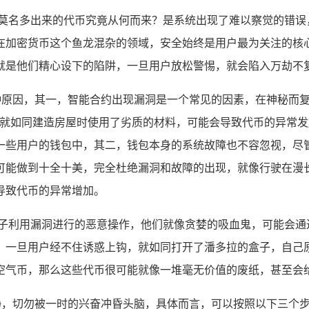
些莫名多出来的代币究竟从何而来？是系统出现了难以察觉的错误
在加密货币这个鱼龙混杂的领域，安全始终是用户最为关注的核
就是他们精心设下的陷阱，一旦用户放松警惕，就会陷入万劫不
几种原因，其一，智能合约出现漏洞是一个常见的因素，在神秘而
，就如同建造房屋时使用了劣质的材料，可能会导致代币的异常
些用户的钱包中，其二，钱包本身的系统故障也不容忽视，尽管 
可能做到十全十美，完全杜绝漏洞和故障的出现，就像行驶在漫
导致代币的异常增加。
分子利用漏洞进行的恶意操作，他们就像贪婪的吸血鬼，可能会通
，一旦用户经不住诱惑上钩，就如同打开了潘多拉的盒子，自己
空气币，那么这些代币很可能就像一堆毫无价值的废纸，甚至会
冷静，切勿被一时的兴奋冲昏头脑，具体而言，可以按照以下三个