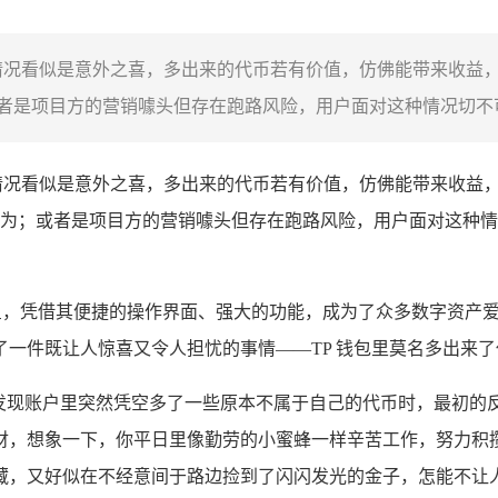
情况看似是意外之喜，多出来的代币若有价值，仿佛能带来收益
是项目方的营销噱头但存在跑路风险，用户面对这种情况切不可
情况看似是意外之喜，多出来的代币若有价值，仿佛能带来收益
为；或者是项目方的营销噱头但存在跑路风险，用户面对这种情
明星，凭借其便捷的操作界面、强大的功能，成为了众多数字资产
一件既让人惊喜又令人担忧的事情——TP 钱包里莫名多出来了
赫然发现账户里突然凭空多了一些原本不属于自己的代币时，最初
财，想象一下，你平日里像勤劳的小蜜蜂一样辛苦工作，努力积
藏，又好似在不经意间于路边捡到了闪闪发光的金子，怎能不让