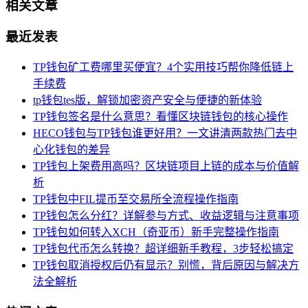
相关文章
最近发表
TP钱包矿工费哪里买便宜？4个实用技巧帮你降低链上
手续费
tp钱包tes版，解锁加密资产安全与便捷的新体验
TP钱包签名是什么意思？看懂区块链钱包的核心操作
HECO钱包与TP钱包谁更好用？一文讲清两款热门去中
心化钱包的差异
TP钱包上架费用高吗？区块链项目上链的成本与价值解
析
TP钱包中FIL提币至交易所全流程操作指南
TP钱包怎么分红？详解参与方式、收益逻辑与注意事项
TP钱包如何转入XCH（奇亚币）新手完整操作指南
TP钱包代币怎么转换？超详细新手教程，3步轻松搞定
TP钱包取消授权后仍有显示？别慌，背后原因与解决方
法全解析