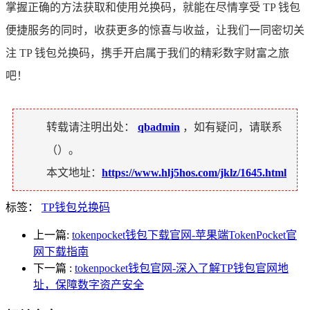
掌握正确的方法获取和使用兑换码，就能在尽情享受 TP 钱包
便捷服务的同时，收获更多的惊喜与收益，让我们一同密切关
注 TP 钱包兑换码，携手开启属于我们的精彩数字财富之旅
吧！
转载请注明出处：
qbadmin
，如有疑问，请联系
（
）。
本文地址：
https://www.hlj5hos.com/jklz/1645.html
标签：
TP钱包兑换码
上一篇:
tokenpocket钱包下载官网-苹果端TokenPocket官
网下载指南
下一篇
:
tokenpocket钱包官网-深入了解TP钱包官网地
址，保障数字资产安全