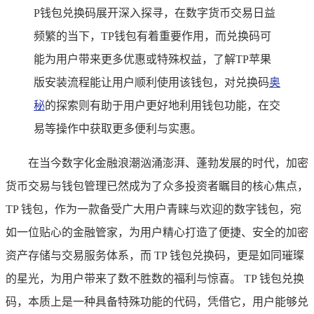
P钱包兑换码展开深入探寻，在数字货币交易日益
频繁的当下，TP钱包有着重要作用，而兑换码可
能为用户带来更多优惠或特殊权益，了解TP苹果
版安装流程能让用户顺利使用该钱包，对兑换码
奥
秘
的探索则有助于用户更好地利用钱包功能，在交
易等操作中获取更多便利与实惠。
在当今数字化金融浪潮汹涌澎湃、蓬勃发展的时代，加密
货币交易与钱包管理已然成为了众多投资者瞩目的核心焦点，
TP 钱包，作为一款备受广大用户青睐与欢迎的数字钱包，宛
如一位贴心的金融管家，为用户精心打造了便捷、安全的加密
资产存储与交易服务体系，而 TP 钱包兑换码，更是如同璀璨
的星光，为用户带来了数不胜数的福利与惊喜。 TP 钱包兑换
码，本质上是一种具备特殊功能的代码，凭借它，用户能够兑