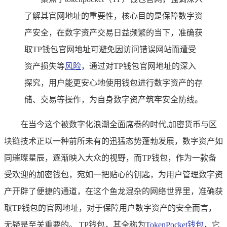
了解其官网地址的重要性，核心目的是保障数字资
产安全，在数字资产交易日益频繁的当下，准确获
取TP钱包官网地址可避免因访问错误网站而遭受
资产损失等
风险
，通过对TP钱包官网地址的深入
探究，用户能更安心地使用钱包进行数字资产的存
储、交易等操作，为自身数字资产筑牢安全防线。
在当今这个被数字化浪潮全面席卷的时代,加密货币与区
块链技术正以一种前所未有的迅猛态势蓬勃发展，数字资产如
同璀璨星辰，逐渐映入大众的视野，而TP钱包，作为一款备
受欢迎的加密钱包，宛如一把贴心的钥匙，为用户管理数字资
产开辟了便捷的通道，在这个鱼龙混杂的网络世界里，准确获
取TP钱包的官网地址，对于保障用户数字资产的安全而言，
无疑是至关重要的。 TP钱包，其全称为
TokenPocket钱包
，它