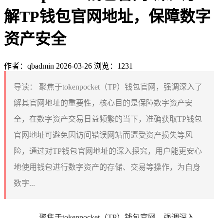
解TP钱包官网地址，保障数字
资产安全
作者：qbadmin
2026-03-26
浏览：1231
导读：
聚焦于tokenpocket（TP）钱包官网，强调深入了
解其官网地址的重要性，核心目的是保障数字资产安
全，在数字资产交易日益频繁的当下，准确获取TP钱包
官网地址可避免因访问错误网站而遭受资产损失等风
险，通过对TP钱包官网地址的深入探究，用户能更安心
地使用钱包进行数字资产的存储、交易等操作，为自身
数字...
聚焦于tokenpocket（TP）钱包官网，强调深入