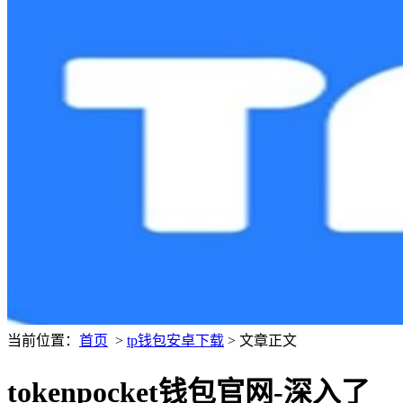
当前位置：
首页
>
tp钱包安卓下载
> 文章正文
tokenpocket钱包官网-深入了