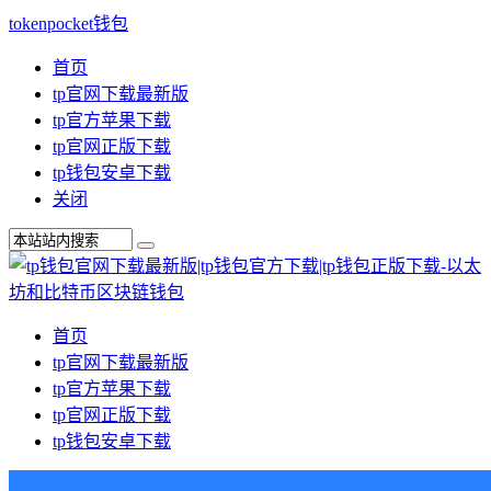
tokenpocket钱包
首页
tp官网下载最新版
tp官方苹果下载
tp官网正版下载
tp钱包安卓下载
关闭
首页
tp官网下载最新版
tp官方苹果下载
tp官网正版下载
tp钱包安卓下载