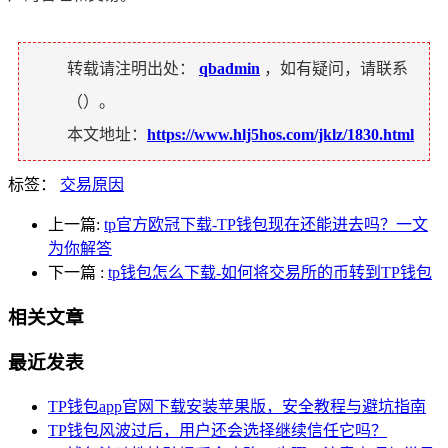
转载请注明出处：
qbadmin
，如有疑问，请联系
（
）。
本文地址：
https://www.hlj5hos.com/jklz/1830.html
标签：
交易原因
上一篇:
tp官方欧冠下载-TP钱包现在还能进去吗？一文
为你解答
下一篇
:
tp钱包怎么下载-如何将交易所的币转到TP钱包
相关文章
最近发表
TP钱包app官网下载安装苹果版，安全教程与避坑指南
TP钱包风波过后，用户还会选择继续信任它吗？