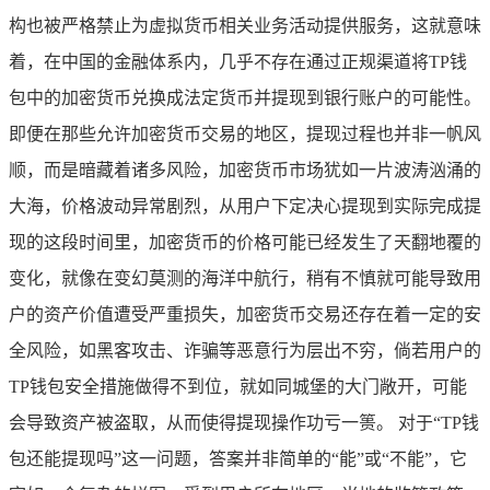
构也被严格禁止为虚拟货币相关业务活动提供服务，这就意味
着，在中国的金融体系内，几乎不存在通过正规渠道将TP钱
包中的加密货币兑换成法定货币并提现到银行账户的可能性。
即便在那些允许加密货币交易的地区，提现过程也并非一帆风
顺，而是暗藏着诸多风险，加密货币市场犹如一片波涛汹涌的
大海，价格波动异常剧烈，从用户下定决心提现到实际完成提
现的这段时间里，加密货币的价格可能已经发生了天翻地覆的
变化，就像在变幻莫测的海洋中航行，稍有不慎就可能导致用
户的资产价值遭受严重损失，加密货币交易还存在着一定的安
全风险，如黑客攻击、诈骗等恶意行为层出不穷，倘若用户的
TP钱包安全措施做得不到位，就如同城堡的大门敞开，可能
会导致资产被盗取，从而使得提现操作功亏一篑。 对于“TP钱
包还能提现吗”这一问题，答案并非简单的“能”或“不能”，它