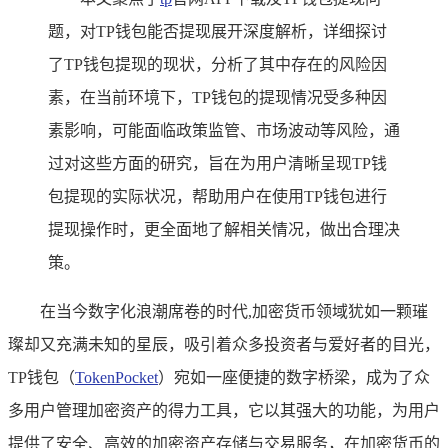
题，对TP钱包能否提现展开深度解析，详细探讨
了TP钱包提现的现状，分析了其中存在的风险因
素，在当前环境下，TP钱包的提现情况受多种因
素影响，可能面临政策监管、市场波动等风险，通
过对这些方面的研究，旨在为用户清晰呈现TP钱
包提现的实际状况，帮助用户在使用TP钱包进行
提现操作时，更全面地了解相关情况，做出合理决
策。
在当今数字化浪潮席卷的时代,加密货币领域犹如一颗璀
璨却又充满未知的星辰，吸引着众多投资者与爱好者的目光，
TP钱包（
TokenPocket
）宛如一座便捷的数字桥梁，成为了众
多用户管理加密资产的得力工具，它以其强大的功能，为用户
提供了安全、高效的加密资产存储与交易服务，在加密货币的