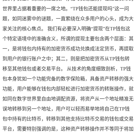
世界里占据着重要的一席之地。“TP钱包还能提现吗”这一问
题，如同迷雾中的谜题，一直萦绕在众多用户的心头，成为大
家关注的核心焦点。 我们有必要深入明确“提现”在TP钱包这
个特定语境中的准确含义，所谓的提现主要包含两个层面：其
一，是将钱包内持有的加密货币成功兑换成法定货币，再提取
到用户的银行账户之中；其二，则是把加密货币从TP钱包转
移至其他钱包或者交易平台。 从技术的角度细致剖析，TP钱
包本身犹如一个功能完备的数字保险箱，具备资产转移的强大
功能，用户能够在钱包内部轻松进行加密货币的转账操作，就
如同在数字世界里自由地调配资源，将资产从一个地址精准无
误地转移到另一个地址，用户可以轻而易举地将自己在TP钱
包中持有的比特币，转移到其他支持比特币交易的钱包或交易
平台，需要特别强调的是，这种资产转移操作并不等同于将加