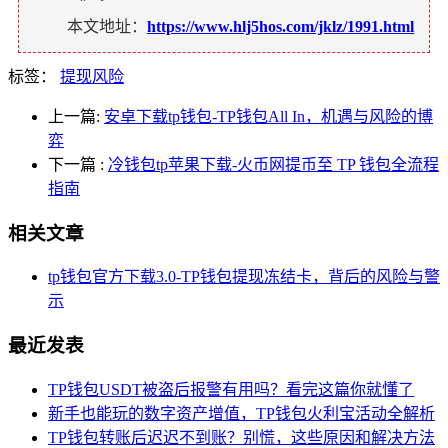
本文地址：
https://www.hlj5hos.com/jklz/1991.html
标签：
提现风险
上一篇:
安卓下载tp钱包-TP钱包All In，机遇与风险的博
弈
下一篇
:
冷钱包tp苹果下载-火币网提币至 TP 钱包全流程
指南
相关文章
tp钱包官方下载3.0-TP钱包提现冻结卡，背后的风险与警
示
最近发表
TP钱包USDT被盗后报警有用吗？看完这篇你就懂了
新手也能玩的数字资产增值，TP钱包火利宝活动全解析
TP钱包转账后迟迟不到账？别慌，这些原因和解决方法