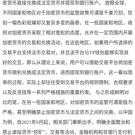
密货币直接兑换成法定货币并提现到银行账户。 放眼全球，
不同国家和地区对于加密货币的监管政策可谓是千差万别，犹
如一幅色彩斑斓却又复杂多变的画卷，在一些国家和地区，政
府对加密货币采取了相对宽松的态度，允许在一定范围内开展
加密货币的交易和兑换活动，在这些地区，如果用户所选择的
交易平台支持法币交易对，并且该平台与TP钱包能够实现良
好的交互，那么从理论上来说，用户可以借助交易平台将加密
货币顺利兑换成法定货币，进而提现到银行账户，这一看似简
单的过程，实际上却往往受到交易平台的规则限制、合规要求
以及反洗钱等一系列严格措施的重重约束。 与之形成鲜明对
比的是，在另一些国家和地区，对加密货币的监管可谓是极为
严格，甚至明确禁止加密货币与法定货币之间的兑换，以中国
为例，自2021年9月起，相关部门果断出手，明确全面整治和
禁止虚拟货币“挖矿”、交易等活动，金融机构和非银行支付机