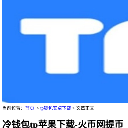
当前位置：
首页
>
tp钱包安卓下载
> 文章正文
冷钱包tp苹果下载-火币网提币