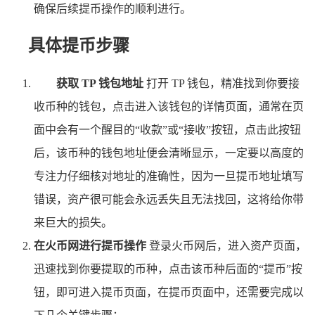
确保后续提币操作的顺利进行。
具体提币步骤
获取 TP 钱包地址
打开 TP 钱包，精准找到你要接
收币种的钱包，点击进入该钱包的详情页面，通常在页
面中会有一个醒目的“收款”或“接收”按钮，点击此按钮
后，该币种的钱包地址便会清晰显示，一定要以高度的
专注力仔细核对地址的准确性，因为一旦提币地址填写
错误，资产很可能会永远丢失且无法找回，这将给你带
来巨大的损失。
在火币网进行提币操作
登录火币网后，进入资产页面，
迅速找到你要提取的币种，点击该币种后面的“提币”按
钮，即可进入提币页面，在提币页面中，还需要完成以