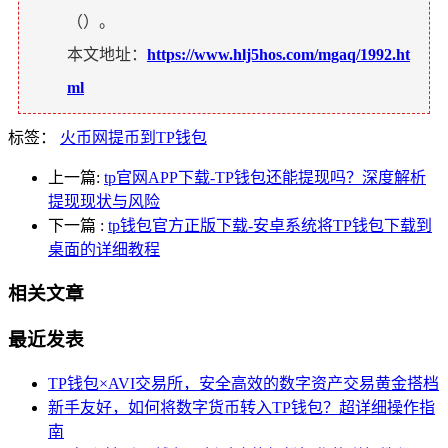
（
）。
本文地址：
https://www.hlj5hos.com/mgaq/1992.ht
ml
标签：
火币网提币到TP钱包
上一篇:
tp官网APP下载-TP钱包还能提现吗？深度解析
提现现状与风险
下一篇
:
tp钱包官方正版下载-安卓系统将TP钱包下载到
桌面的详细教程
相关文章
最近发表
TP钱包×AVI交易所，安全高效的数字资产交易黄金搭档
新手友好，如何将数字货币转入TP钱包？超详细操作指
南