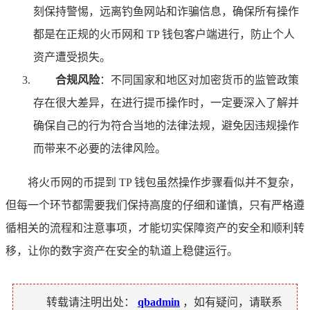
刻保持警惕，远离钓鱼网站和诈骗信息，确保所有操作
都是在正规的火币网和 TP 钱包客户端进行，防止个人
资产遭受损失。
合规风险
：不同国家和地区对加密货币的监管政策
存在很大差异，在进行提币操作时，一定要深入了解并
确保自己的行为符合当地的法律法规，避免因违规操作
而带来不必要的法律风险。
将火币网的币提到 TP 钱包虽然操作步骤看似并不复杂，
但每一个环节都需要我们保持高度的仔细和谨慎，只有严格遵
循相关的流程和注意事项，才能切实保障资产的安全和顺利转
移，让你的数字资产在安全的轨道上稳健运行。
转载请注明出处：
qbadmin
，如有疑问，请联系