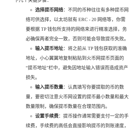
下几个关键步骤：
选择提币网络
：不同的币种往往有多种提币网
络可供选择，以太坊就有 ERC - 20 网络等，你需
要根据 TP 钱包所支持的网络来进行精准选择，务
必确保两者完全一致，否则可能会导致提币失败。
输入提币地址
：将之前从 TP 钱包获取的准确
地址，小心翼翼地复制粘贴到火币网提币页面的
“提币地址”栏中，避免因地址输入错误而造成资产
损失。
输入提币数量
：认真填写你要提取的币的数
量，要密切注意火币网设置的提币最小数量和最大
数量限制，确保提币数量在合理范围内。
设置手续费
：提币操作通常需要支付一定的手
续费，手续费的高低会直接影响提币的到账速度，