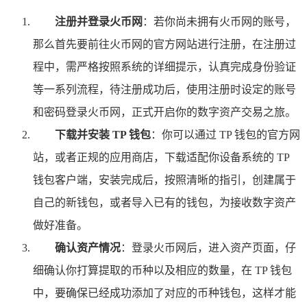
注册并登录火币网
：若你尚未拥有火币网的账号，
那么首先要前往火币网的官方网站进行注册，在注册过
程中，需严格按照系统的详细提示，认真完成身份验证
等一系列流程，待注册成功后，使用注册时设定的账号
和密码登录火币网，正式开启你的数字资产交易之旅。
下载并安装 TP 钱包
：你可以通过 TP 钱包的官方网
站，或者正规的应用商店，下载适配你设备系统的 TP
钱包客户端，安装完成后，按照清晰的指引，创建属于
自己的新钱包，或者导入已有的钱包，为接收数字资产
做好准备。
确认资产情况
：登录火币网后，进入资产页面，仔
细确认你打算提取的币种以及相应的数量，在 TP 钱包
中，要确保已经成功添加了对应的币种钱包，这样才能