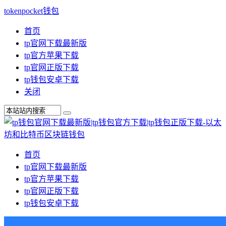
tokenpocket钱包
首页
tp官网下载最新版
tp官方苹果下载
tp官网正版下载
tp钱包安卓下载
关闭
首页
tp官网下载最新版
tp官方苹果下载
tp官网正版下载
tp钱包安卓下载