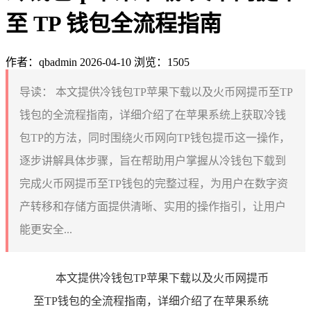
至 TP 钱包全流程指南
作者：qbadmin
2026-04-10
浏览：1505
导读：
本文提供冷钱包TP苹果下载以及火币网提币至TP
钱包的全流程指南，详细介绍了在苹果系统上获取冷钱
包TP的方法，同时围绕火币网向TP钱包提币这一操作，
逐步讲解具体步骤，旨在帮助用户掌握从冷钱包下载到
完成火币网提币至TP钱包的完整过程，为用户在数字资
产转移和存储方面提供清晰、实用的操作指引，让用户
能更安全...
本文提供冷钱包TP苹果下载以及火币网提币
至TP钱包的全流程指南，详细介绍了在苹果系统