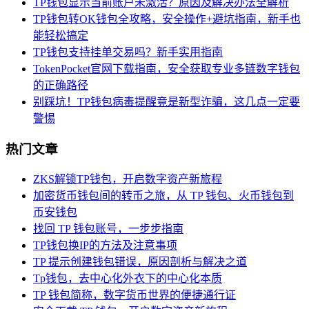
TP钱包显示当前账户未激活？原因及解决办法全解析
TP钱包转OK钱包全攻略，安全操作+避坑指南，新手也
能轻松搞定
TP钱包支持挂单交易吗？新手实用指南
TokenPocket官网下载指南，安全获取专业多链数字钱包
的正确路径
别踩坑！TP钱包病毒提醒竟是新型诈骗，这几点一定要
警惕
热门文章
ZKS解锁TP钱包，开启数字资产新旅程
加密货币钱包间的转币之旅，从 TP 钱包、火币钱包到
币安钱包
找回 TP 钱包账号，一步步指南
TP钱包换IP的方法及注意事项
TP 提示创建钱包错误，原因剖析与解决之道
Tp钱包，去中心化外衣下的中心化本质
TP 钱包简称，数字货币世界的便捷通行证