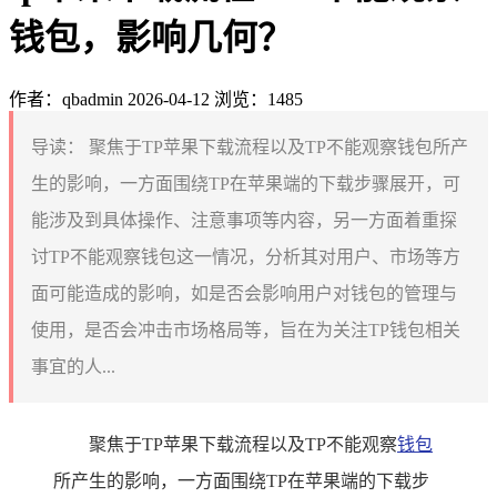
钱包，影响几何？
作者：qbadmin
2026-04-12
浏览：1485
导读：
聚焦于TP苹果下载流程以及TP不能观察钱包所产
生的影响，一方面围绕TP在苹果端的下载步骤展开，可
能涉及到具体操作、注意事项等内容，另一方面着重探
讨TP不能观察钱包这一情况，分析其对用户、市场等方
面可能造成的影响，如是否会影响用户对钱包的管理与
使用，是否会冲击市场格局等，旨在为关注TP钱包相关
事宜的人...
聚焦于TP苹果下载流程以及TP不能观察
钱包
所产生的影响，一方面围绕TP在苹果端的下载步