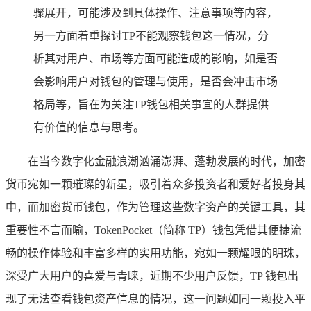
骤展开，可能涉及到具体操作、注意事项等内容，
另一方面着重探讨TP不能观察钱包这一情况，分
析其对用户、市场等方面可能造成的影响，如是否
会影响用户对钱包的管理与使用，是否会冲击市场
格局等，旨在为关注TP钱包相关事宜的人群提供
有价值的信息与思考。
在当今数字化金融浪潮汹涌澎湃、蓬勃发展的时代，加密
货币宛如一颗璀璨的新星，吸引着众多投资者和爱好者投身其
中，而加密货币钱包，作为管理这些数字资产的关键工具，其
重要性不言而喻，TokenPocket（简称 TP）钱包凭借其便捷流
畅的操作体验和丰富多样的实用功能，宛如一颗耀眼的明珠，
深受广大用户的喜爱与青睐，近期不少用户反馈，TP 钱包出
现了无法查看钱包资产信息的情况，这一问题如同一颗投入平