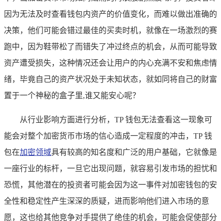
因为无法及时查看钱包内资产的价值变化，而难以做出准确的
决策，他们可能会错过最佳的买卖时机，就像在一场激烈的赛
跑中，因为鞋带松了而错失了冲过终点的机会，从而可能导致
资产遭受损失，这种情况还会让用户的内心充满不安和焦虑情
绪，毕竟自己的资产状况处于未知状态，就如同将自己的财富
置于一个神秘的盒子里,谁又能安心呢？
从行业影响方面进行分析，TP 钱包无法查看这一现象可
能会对整个加密货币市场的信心造成一定程度的冲击，TP 钱
包在
加密领域
具有较高的知名度和广泛的用户基础，它就像是
一座行业的标杆，一旦它出现问题，就容易引发市场的担忧和
恐慌，其他潜在的投资者可能会因为这一事件对加密钱包的安
全性和稳定性产生深深的质疑，进而影响他们进入市场的意
愿，这也给其他竞争对手提供了绝佳的机会，可能会促使部分