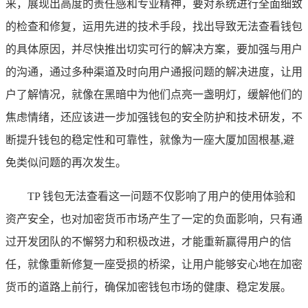
来，展现出高度的责任感和专业精神，要对系统进行全面细致
的检查和修复，运用先进的技术手段，找出导致无法查看钱包
的具体原因，并尽快推出切实可行的解决方案，要加强与用户
的沟通，通过多种渠道及时向用户通报问题的解决进度，让用
户了解情况，就像在黑暗中为他们点亮一盏明灯，缓解他们的
焦虑情绪，还应该进一步加强钱包的安全防护和技术研发，不
断提升钱包的稳定性和可靠性，就像为一座大厦加固根基,避
免类似问题的再次发生。
TP 钱包无法查看这一问题不仅影响了用户的使用体验和
资产安全，也对加密货币市场产生了一定的负面影响，只有通
过开发团队的不懈努力和积极改进，才能重新赢得用户的信
任，就像重新修复一座受损的桥梁，让用户能够安心地在加密
货币的道路上前行，确保加密钱包市场的健康、稳定发展。