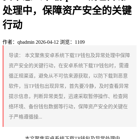
处理中，保障资产安全的关键
行动
作者：qbadmin
2026-04-12
浏览：1109
导读：
本文聚焦安卓系统下载TP钱包及异常处理中保障
资产安全的关键行动，在安卓系统下载TP钱包时，需遵
循正规渠道，避免从不可信来源获取，以防下载到恶意
软件，当TP钱包出现异常，首先要冷静，及时查看异常
提示信息，判断异常类型，迅速采取暂停操作、检查网
络环境、备份钱包数据等行动，保障资产安全的关键在
于严格遵循操...
本文聚焦安卓系统下载TP钱包及异常处理中