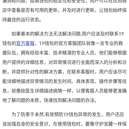
漏洞和问题，提高钱包的稳定性和安全性，用户可以在应用商
店中查看是否有可用的更新，并及时进行更新，让钱包始终保
持最佳的运行状态。
如果基本的解决方法无法解决问题,用户应该及时联系TP
钱包的
官方客服
，TP钱包的官方客服团队就像一支专业的救
援队伍，拥有经验丰富、技术精湛的专业人员，他们能够根据
用户提供的详细信息，对异常情况进行全面而深入的分析和诊
断，并提供针对性的解决方案，在联系客服时，用户应该尽可
能详细地描述异常情况的发生时间、具体表现、操作步骤等信
息，就像给医生详细描述病情一样，以便客服人员能够更准确
地了解问题的本质，快速找到解决问题的办法。
为了防患于未然,有效预防TP钱包异常的发生，用户还应
该加强自身的安全意识，在使用钱包时，要像守护宝藏一样保