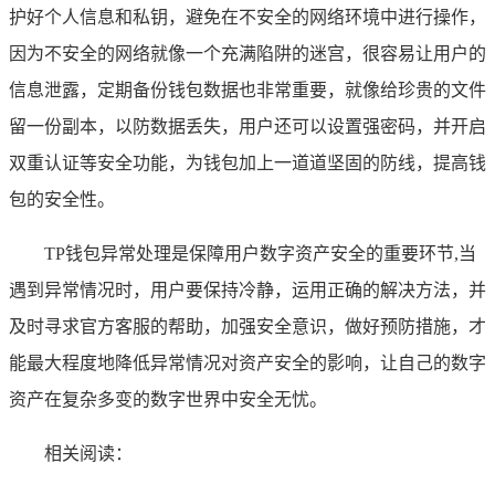
护好个人信息和私钥，避免在不安全的网络环境中进行操作，
因为不安全的网络就像一个充满陷阱的迷宫，很容易让用户的
信息泄露，定期备份钱包数据也非常重要，就像给珍贵的文件
留一份副本，以防数据丢失，用户还可以设置强密码，并开启
双重认证等安全功能，为钱包加上一道道坚固的防线，提高钱
包的安全性。
TP钱包异常处理是保障用户数字资产安全的重要环节,当
遇到异常情况时，用户要保持冷静，运用正确的解决方法，并
及时寻求官方客服的帮助，加强安全意识，做好预防措施，才
能最大程度地降低异常情况对资产安全的影响，让自己的数字
资产在复杂多变的数字世界中安全无忧。
相关阅读：