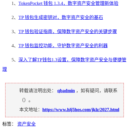
1、
TokenPocket 钱包 1.3.4，数字资产安全管理新体验
2、
TP 钱包生成密钥对，数字资产安全的基石
3、
TP 钱包验证指南，保障数字资产安全的关键步骤
4、
TP 钱包监控功能，守护数字资产安全的利器
5、
深入了解TP钱包1.3设置，保障数字资产安全与便捷管
理
转载请注明出处：
qbadmin
，如有疑问，请联系
（
）。
本文地址：
https://www.hlj5hos.com/jklz/2027.html
标签：
资产安全