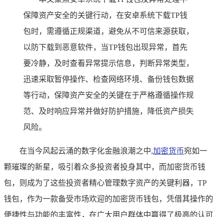
保障资产安全的关键行动，在安卓系统下载TP钱
包时，需遵循正规渠道，避免从不可信来源获取，
以防下载到恶意软件，当TP钱包出现异常，首先
要冷静，及时查看异常提示信息，判断异常类型，
迅速采取暂停操作、检查网络环境、备份钱包数据
等行动，保障资产安全的关键在于严格遵循操作规
范、及时响应异常并做好防护措施，降低资产损失
风险。
在当今风起云涌的数字化金融浪潮之中,
加密货币
宛如一
颗璀璨的新星，吸引着众多投资者投身其中，而加密货币钱
包，则成为了这些投资者精心管理数字资产的关键利器，TP
钱包，作为一款备受市场欢迎的加密货币钱包，凭借其操作的
便捷性与功能的丰富性，在广大用户群体中赢得了极高的认可