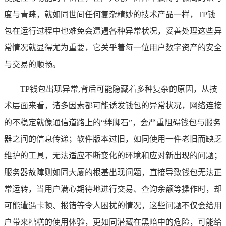
度与青睐，就如同世间任何复杂精妙的技术产品一样，TP钱
包在运行过程中也难免会遭遇各种异常状况，妥善处理这些异
常情况就显得尤为重要，它关乎着每一位用户数字资产的安全
与交易的顺畅。
TP钱包出现异常,背后可能隐藏着多种复杂的原因，从技
术层面来看，诸多因素都可能诱发钱包的异常状况，网络连接
的不稳定就像通信道路上的“绊脚石”，会严重阻碍钱包与服务
器之间的信息传递；软件版本过旧，如同使用一件老旧而缺乏
维护的工具，无法适应不断变化的环境和应对新出现的问题；
服务器故障则如同大厦的根基出现问题，直接导致钱包无法正
常运转，当用户满心期待地进行交易、查询余额等操作时，却
可能遭遇卡顿、报错等令人困扰的情况，这些问题不仅会给用
户带来糟糕的使用体验，更如同潜藏在黑暗中的危险，可能给