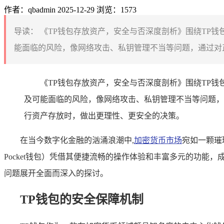
作者：qbadmin
2025-12-29
浏览：1573
导读：
《TP钱包存放资产，安全与否深度剖析》围绕TP
能面临的风险，像网络攻击、私钥管理不当等问题，通过对正
《TP钱包存放资产，安全与否深度剖析》围绕TP
及可能面临的风险，像网络攻击、私钥管理不当等问题，
行资产存放时，做出更理性、更安全的决策。
在当今数字化金融的汹涌浪潮中,
加密货币市场
宛如一颗璀
Pocket钱包）凭借其便捷流畅的操作体验和丰富多元的功
问题展开全面而深入的探讨。
TP钱包的安全保障机制