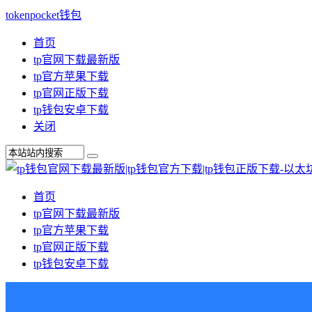
tokenpocket钱包
首页
tp官网下载最新版
tp官方苹果下载
tp官网正版下载
tp钱包安卓下载
关闭
首页
tp官网下载最新版
tp官方苹果下载
tp官网正版下载
tp钱包安卓下载