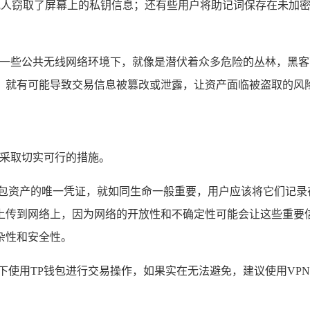
他人窃取了屏幕上的私钥信息；还有些用户将助记词保存在未加
,在一些公共无线网络环境下，就像是潜伏着众多危险的丛林，黑
，就有可能导致交易信息被篡改或泄露，让资产面临被盗取的风
面采取切实可行的措施。
钱包资产的唯一凭证，就如同生命一般重要，用户应该将它们记录
上传到网络上，因为网络的开放性和不确定性可能会让这些重要
杂性和安全性。
下使用TP钱包进行交易操作，如果实在无法避免，建议使用VP