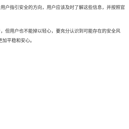
为用户指引安全的方向，用户应该及时了解这些信息，并按照官
产，但用户也不能掉以轻心，要充分认识到可能存在的安全风
更加平稳和安心。