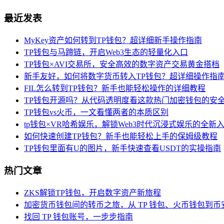
最近发表
MyKey资产如何转到TP钱包？超详细新手操作指南
TP钱包与马蹄链，开启Web3生态的轻量化入口
TP钱包×AVI交易所，安全高效的数字资产交易黄金搭档
新手友好，如何将数字货币转入TP钱包？超详细操作指
FIL怎么转到TP钱包？新手也能轻松操作的详细教程
TP钱包开源吗？从代码透明度看这款热门加密钱包的安
TP钱包vs火币，一文看懂两者的本质区别
tp钱包×VR哈希娱乐，解锁Web3时代沉浸式娱乐的全新
如何快速创建TP钱包？新手也能轻松上手的保姆级教程
TP钱包里面有U的图片，新手快速查看USDT的实操指南
热门文章
ZKS解锁TP钱包，开启数字资产新旅程
加密货币钱包间的转币之旅，从 TP 钱包、火币钱包到币
找回 TP 钱包账号，一步步指南