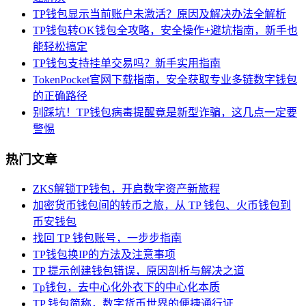
TP钱包显示当前账户未激活？原因及解决办法全解析
TP钱包转OK钱包全攻略，安全操作+避坑指南，新手也
能轻松搞定
TP钱包支持挂单交易吗？新手实用指南
TokenPocket官网下载指南，安全获取专业多链数字钱包
的正确路径
别踩坑！TP钱包病毒提醒竟是新型诈骗，这几点一定要
警惕
热门文章
ZKS解锁TP钱包，开启数字资产新旅程
加密货币钱包间的转币之旅，从 TP 钱包、火币钱包到
币安钱包
找回 TP 钱包账号，一步步指南
TP钱包换IP的方法及注意事项
TP 提示创建钱包错误，原因剖析与解决之道
Tp钱包，去中心化外衣下的中心化本质
TP 钱包简称，数字货币世界的便捷通行证