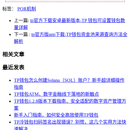
标签：
POR机制
上一篇:
tp官方下载安卓最新版本-TP 钱包可设置钱包数
量详解
下一篇
:
tp官方版app下载-TP钱包资金池来源查询方法全
解析
相关文章
最近发表
TP钱包怎么创建Solana（SOL）账户？新手超详细操作
指南
TP钱包ATM，数字金融线下落地的新触点
TP钱包1.2.8版本下载指南，安全适配的数字资产管理方
案
新手入门指南，如何安全高效使用TP钱包
TP冷钱包扫码签名出现错误？别慌，这几个实用方法快
速解决