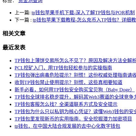
标签：
资金池查询
上一篇:
tp钱包苹果手机下载-深入了解TP钱包与POR机制
下一篇
:
tp钱包苹果下载教程-怎么充币入TP钱包？详细
相关文章
最近发表
TP钱包上薄饼交易所怎么不见了？原因及解决方法全解
PCL挖矿入门，用TP钱包轻松参与的实操指南
TP钱包弹出病毒危险提示？别慌！这份权威处理指南请
收到TP钱包禁止使用提示？别慌，这些真相要知道
新手必看，如何用TP钱包安全购买宝贝狗（Baby Doge）
TP钱包全球排名稳步提升，解码其Web3赛道的全球竞争
TP钱包客服怎么找？全渠道联系方式及安全提示
TP钱包为什么只以私钥为核心凭证？读懂Web3钱包的安
TP钱包里发现新币的实用指南，安全挖掘潜力加密项目
tp钱包，在中国大陆合规发展的去中心化数字钱包