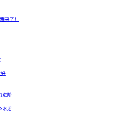
教程来了！
析
收好
力进阶
全本质