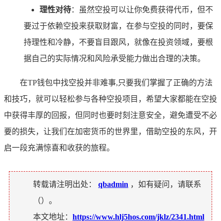
理性对待
：虽然空投可以让你免费获得代币，但不
要过于依赖空投来获取财富，在参与空投的同时，要保
持理性和冷静，不要盲目跟风，就像在投资领域，要根
据自己的实际情况和风险承受能力做出合理的决策。
在TP钱包中找空投并非难事,只要我们掌握了正确的方法
和技巧，就可以轻松参与各种空投项目，希望大家都能在空投
中获得丰厚的回报，但同时也要时刻注意安全，避免遭受不必
要的损失，让我们在加密货币的世界里，借助空投的东风，开
启一段充满惊喜和收获的旅程。
转载请注明出处：
qbadmin
，如有疑问，请联系
（
）。
本文地址：
https://www.hlj5hos.com/jklz/2341.html