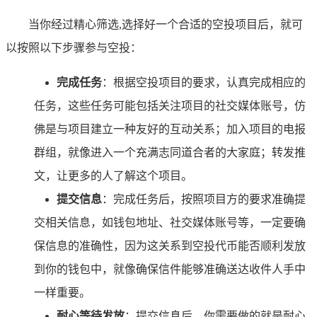
当你经过精心筛选,选择好一个合适的空投项目后，就可
以按照以下步骤参与空投：
完成任务
：根据空投项目的要求，认真完成相应的
任务，这些任务可能包括关注项目的社交媒体账号，仿
佛是与项目建立一种友好的互动关系；加入项目的电报
群组，就像进入一个充满志同道合者的大家庭；转发推
文，让更多的人了解这个项目。
提交信息
：完成任务后，按照项目方的要求准确提
交相关信息，如钱包地址、社交媒体账号等，一定要确
保信息的准确性，因为这关系到空投代币能否顺利发放
到你的钱包中，就像确保信件能够准确送达收件人手中
一样重要。
耐心等待发放
：提交信息后，你需要做的就是耐心