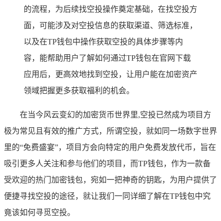
的流程，为后续找空投操作奠定基础，在找空投方
面，可能涉及对空投信息的获取渠道、筛选标准，
以及在TP钱包中操作获取空投的具体步骤等内
容，能帮助用户了解如何通过TP钱包在官网下载
应用后，更高效地找到空投，让用户能在加密资产
领域把握更多获取福利的机会。
在当今风云变幻的加密货币世界里,空投已然成为项目方
极为常见且有效的推广方式，所谓空投，就如同一场数字世界
里的“免费盛宴”，项目方会向特定的用户免费发放代币，旨在
吸引更多人关注和参与他们的项目，而TP钱包，作为一款备
受欢迎的热门加密钱包，宛如一把神奇的钥匙，为用户提供了
便捷寻找空投的途径，就让我们一同详细了解在TP钱包中究
竟该如何寻觅空投。