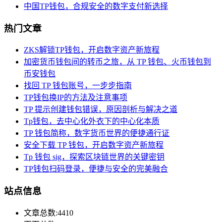
中国TP钱包，合规安全的数字支付新选择
热门文章
ZKS解锁TP钱包，开启数字资产新旅程
加密货币钱包间的转币之旅，从 TP 钱包、火币钱包到
币安钱包
找回 TP 钱包账号，一步步指南
TP钱包换IP的方法及注意事项
TP 提示创建钱包错误，原因剖析与解决之道
Tp钱包，去中心化外衣下的中心化本质
TP 钱包简称，数字货币世界的便捷通行证
安全下载 TP 钱包，开启数字资产新旅程
Tp 钱包 sig，探索区块链世界的关键密钥
TP钱包扫码登录，便捷与安全的完美融合
站点信息
文章总数:4410