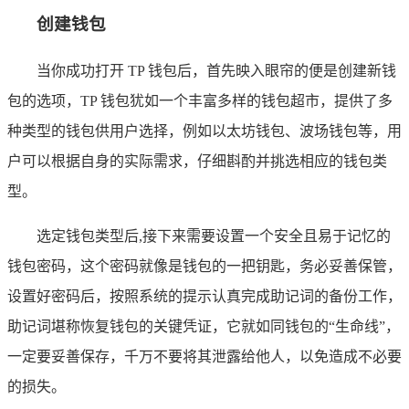
创建钱包
当你成功打开 TP 钱包后，首先映入眼帘的便是创建新钱
包的选项，TP 钱包犹如一个丰富多样的钱包超市，提供了多
种类型的钱包供用户选择，例如以太坊钱包、波场钱包等，用
户可以根据自身的实际需求，仔细斟酌并挑选相应的钱包类
型。
选定钱包类型后,接下来需要设置一个安全且易于记忆的
钱包密码，这个密码就像是钱包的一把钥匙，务必妥善保管，
设置好密码后，按照系统的提示认真完成助记词的备份工作，
助记词堪称恢复钱包的关键凭证，它就如同钱包的“生命线”，
一定要妥善保存，千万不要将其泄露给他人，以免造成不必要
的损失。