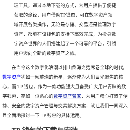
理工具，通过本地下载的方式，为用户提供了便捷
获取的途径，用户借助TP钱包，可在数字资产领
域开展各类操作，无论是存储、交易还是管理数字
资产，都能在该钱包的支持下高效完成，为投身数
字资产世界的人们搭建起了一个可靠的平台，引领
用户迈向全新的数字资产之旅。
在当今这个数字化浪潮以排山倒海之势席卷全球的时代,
数字资产
犹如一颗璀璨的新星，逐渐成为人们目光聚焦的核
心，而 TP 钱包，作为一款功能强大且备受广大用户青睐的数
字钱包，宛如一位贴心的
数字资产管家
，为用户精心打造了便
捷、安全的数字资产管理与交易解决方案，就让我们一同深入
且全面地探讨一下 TP 钱包的具体运用。