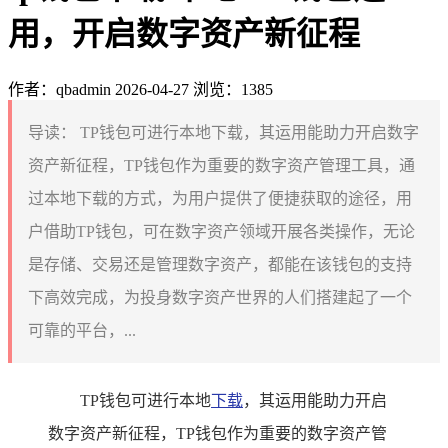
用，开启数字资产新征程
作者：qbadmin
2026-04-27
浏览：1385
导读：
TP钱包可进行本地下载，其运用能助力开启数字
资产新征程，TP钱包作为重要的数字资产管理工具，通
过本地下载的方式，为用户提供了便捷获取的途径，用
户借助TP钱包，可在数字资产领域开展各类操作，无论
是存储、交易还是管理数字资产，都能在该钱包的支持
下高效完成，为投身数字资产世界的人们搭建起了一个
可靠的平台，...
TP钱包可进行本地
下载
，其运用能助力开启
数字资产新征程，TP钱包作为重要的数字资产管