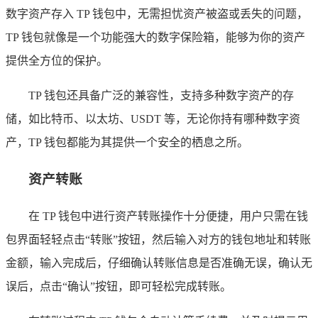
数字资产存入 TP 钱包中，无需担忧资产被盗或丢失的问题，
TP 钱包就像是一个功能强大的数字保险箱，能够为你的资产
提供全方位的保护。
TP 钱包还具备广泛的兼容性，支持多种数字资产的存
储，如比特币、以太坊、USDT 等，无论你持有哪种数字资
产，TP 钱包都能为其提供一个安全的栖息之所。
资产转账
在 TP 钱包中进行资产转账操作十分便捷，用户只需在钱
包界面轻轻点击“转账”按钮，然后输入对方的钱包地址和转账
金额，输入完成后，仔细确认转账信息是否准确无误，确认无
误后，点击“确认”按钮，即可轻松完成转账。