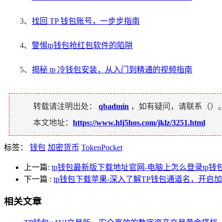
3、
找回 TP 钱包账号，一步步指南
4、
警惕tp钱包抢红包软件的陷阱
5、
揭秘 tp 冷钱包安装，从入门到精通的视频指南
转载请注明出处：
qbadmin
，如有疑问，请联系（
）
本文地址：
https://www.hlj5hos.com/jklz/3251.html
标签：
钱包
加密货币
TokenPocket
上一篇:
tp钱包最新版下载地址官网-电脑上怎么登录tp钱
下一篇
:
tp钱包下载苹果-深入了解TP钱包通道名，开启
相关文章