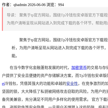
作者：qbadmin
2026-06-06
浏览：994
导读：
聚焦于tp官方网站，围绕Tp冷钱包安卓版官方下载
为用户清晰呈现从网站进入到完成下载的各个环节，帮助用户
聚焦于tp官方网站，围绕Tp冷钱包安卓版官方下
析，为用户清晰呈现从网站进入到完成下载的各个环节，
能。
在当今数字化金融蓬勃发展的时代，
加密货币
的交易与存
户提供了安全且便捷的资产存储解决方案，而Tp冷钱包安卓版
et
冷钱包，凭借其强大的功能和卓越的
安全性
，在竞争激烈的
坚固的锁，大大降低了私钥被网络攻击窃取的风险，为用户的
备完美兼容，充分满足不同用户多样化的使用需求。 官方下
件、盗版软件等安全隐患，一旦用户不慎踏入这些陷阱，极有