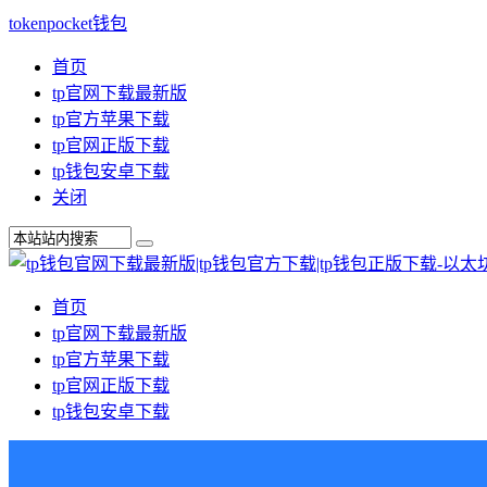
tokenpocket钱包
首页
tp官网下载最新版
tp官方苹果下载
tp官网正版下载
tp钱包安卓下载
关闭
首页
tp官网下载最新版
tp官方苹果下载
tp官网正版下载
tp钱包安卓下载