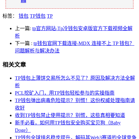
ml
标签：
钱包
TP钱包
TP
上一篇:
tp官方网站-Tp冷钱包安卓版官方下载视频全解
析
下一篇
:
tp钱包官网下载连接-MDX 连接不上 TP 钱包？
问题解析与解决办法
相关文章
TP钱包上薄饼交易所怎么不见了？原因及解决方法全解
析
PCL挖矿入门，用TP钱包轻松参与的实操指南
TP钱包弹出病毒危险提示？别慌！这份权威处理指南请
收好
收到TP钱包禁止使用提示？别慌，这些真相要知道
新手必看，如何用TP钱包安全购买宝贝狗（Baby
Doge）
TP钱包全球排名稳步提升，解码其Web3赛道的全球竞争