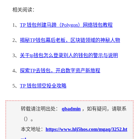
相关阅读：
1、
TP 钱包创建马蹄（Polygon）网络钱包教程
2、
揭秘TP钱包幕后老板，区块链领域的神秘人物
3、
关于tp钱包怎么登录别人的钱包的警示与说明
4、
探索TP去钱包，开启数字资产新旅程
5、
TP 钱包领空投全攻略
转载请注明出处：
qbadmin
，如有疑问，请联系
（
）。
本文地址：
https://www.hlj5hos.com/mgaq/3252.ht