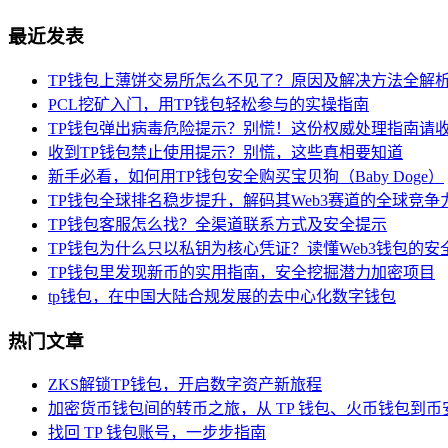
最近发表
TP钱包上薄饼交易所怎么不见了？原因及解决方法全解
PCL挖矿入门，用TP钱包轻松参与的实操指南
TP钱包弹出病毒危险提示？别慌！这份权威处理指南请
收到TP钱包禁止使用提示？别慌，这些真相要知道
新手必看，如何用TP钱包安全购买宝贝狗（Baby Doge）
TP钱包全球排名稳步提升，解码其Web3赛道的全球竞争
TP钱包客服怎么找？全渠道联系方式及安全提示
TP钱包为什么只以私钥为核心凭证？读懂Web3钱包的安
TP钱包里发现新币的实用指南，安全挖掘潜力加密项目
tp钱包，在中国大陆合规发展的去中心化数字钱包
热门文章
ZKS解锁TP钱包，开启数字资产新旅程
加密货币钱包间的转币之旅，从 TP 钱包、火币钱包到币
找回 TP 钱包账号，一步步指南