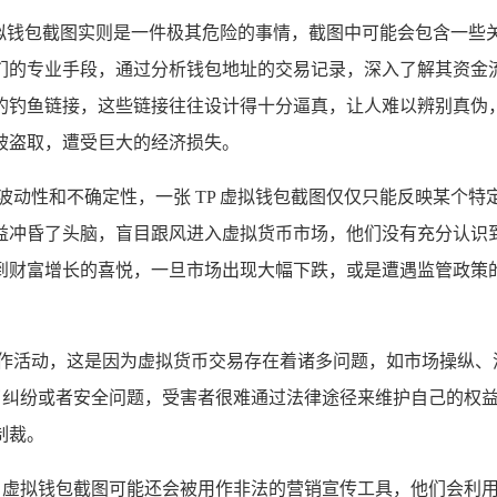
 虚拟钱包截图实则是一件极其危险的事情，截图中可能会包含一
们的专业手段，通过分析钱包地址的交易记录，深入了解其资金
的钓鱼链接，这些链接往往设计得十分逼真，让人难以辨别真伪
被盗取，遭受巨大的经济损失。
波动性和不确定性，一张 TP 虚拟钱包截图仅仅只能反映某个
益冲昏了头脑，盲目跟风进入虚拟货币市场，他们没有充分认识
到财富增长的喜悦，一旦市场出现大幅下跌，或是遭遇监管政策
炒作活动，这是因为虚拟货币交易存在着诸多问题，如市场操纵、
发了纠纷或者安全问题，受害者很难通过法律途径来维护自己的权
制裁。
P 虚拟钱包截图可能还会被用作非法的营销宣传工具，他们会利