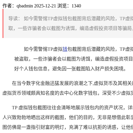
作者：qbadmin
2025-12-21
浏览：1340
导读：
如今需警惕TP虚拟钱包截图背后潜藏的风险，TP
取，一些诈骗者会以截图为诱饵，编造虚假投资项目等骗局，
如今需警惕TP虚拟
钱
包截图背后潜藏的风险，TP
被盗取，一些诈骗者会以截图为诱饵，编造虚假投资项目
好个人钱包信息，避免因一张截图陷入财产损失困境。
在当今数字化金融迅猛发展的浪潮之下,虚拟货币及其相关的基
虚拟货币领域颇具知名度的去中心化数字钱包，深受不少虚拟
TP 虚拟钱包截图往往会清晰地展示钱包内的资产状况，
人兴致勃勃地晒出这样的截图，他们的目的，无非是想借此彰显
图仿佛是一盏指引财富的明灯，充满了难以抗拒的诱惑，让他