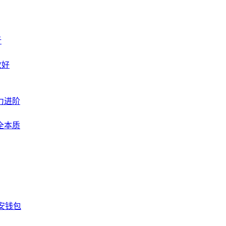
析
收好
力进阶
全本质
安钱包