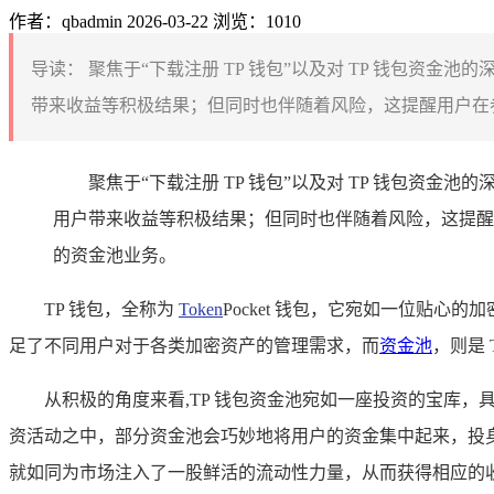
作者：qbadmin
2026-03-22
浏览：1010
导读：
聚焦于“下载注册 TP 钱包”以及对 TP 钱包资金
带来收益等积极结果；但同时也伴随着风险，这提醒用户在参
聚焦于“下载注册 TP 钱包”以及对 TP 钱包资金
用户带来收益等积极结果；但同时也伴随着风险，这提醒
的资金池业务。
TP 钱包，全称为
Token
Pocket 钱包，它宛如一位贴
足了不同用户对于各类加密资产的管理需求，而
资金池
，则是
从积极的角度来看,TP 钱包资金池宛如一座投资的宝库
资活动之中，部分资金池会巧妙地将用户的资金集中起来，投身
就如同为市场注入了一股鲜活的流动性力量，从而获得相应的