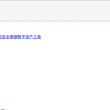
。
，开启安全便捷数字资产之旅