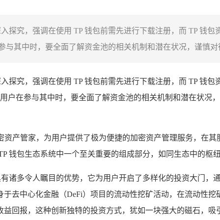
池的深入探究，强调在使用 TP 钱包前需先进行下载注册，而 TP
与其中时，要全面了解资金池的相关机制和潜在状况，谨慎对待，
池的深入探究，强调在使用 TP 钱包前需先进行下载注册，而 TP
用户在参与其中时，要全面了解资金池的相关机制和潜在状况，谨
心的加密资产管家，为用户提供了极为便捷的加密资产管理服务，在
 TP 钱包生态系统中一个至关重要的组成部分，如同生态中的枢
，具有诸多令人瞩目的优势，它为用户开启了多样化的投资大门，
于去中心化金融（DeFi）项目的流动性挖矿活动，在流动性
收益回报，这种创新独特的投资方式，犹如一块强大的磁石，吸