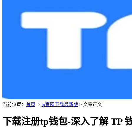
当前位置：
首页
>
tp官网下载最新版
> 文章正文
下载注册tp钱包-深入了解 T