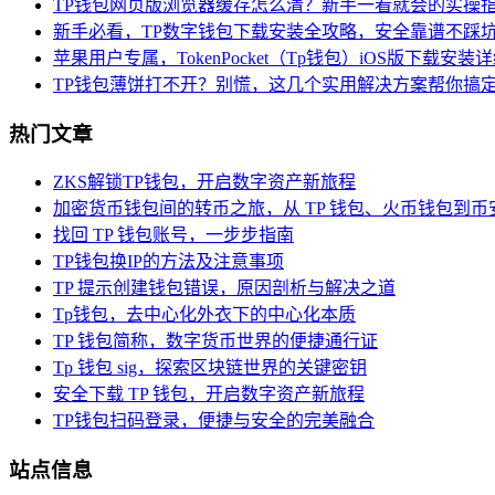
TP钱包网页版浏览器缓存怎么清？新手一看就会的实操
新手必看，TP数字钱包下载安装全攻略，安全靠谱不踩
苹果用户专属，TokenPocket（Tp钱包）iOS版下载安装
TP钱包薄饼打不开？别慌，这几个实用解决方案帮你搞
热门文章
ZKS解锁TP钱包，开启数字资产新旅程
加密货币钱包间的转币之旅，从 TP 钱包、火币钱包到币
找回 TP 钱包账号，一步步指南
TP钱包换IP的方法及注意事项
TP 提示创建钱包错误，原因剖析与解决之道
Tp钱包，去中心化外衣下的中心化本质
TP 钱包简称，数字货币世界的便捷通行证
Tp 钱包 sig，探索区块链世界的关键密钥
安全下载 TP 钱包，开启数字资产新旅程
TP钱包扫码登录，便捷与安全的完美融合
站点信息