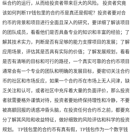
纵合约的运行，从而给投资者带来巨大的风险。 投资者究竟
该如何判断TP钱包里的合约币是真还是假呢？投资者要对合
约币的背景和项目进行全面且深入的研究，要详细了解该项目
的团队成员，看看他们是否具备专业的知识和丰富的经验；了
解其技术实力，判断是否有足够的能力支撑项目的发展；了解
应用场景，评估其是否具有实际的价值；了解发展规划，看看
是否有清晰的目标和可行的路径，一个真实可靠的合约币项目
通常会有一个专业的团队和明确的发展目标，要密切关注合约
币的社区和市场反应，如果一个合约币在市场上无人问津，缺
乏关注和认可，或者社区中充斥着大量的负面评价，那么投资
者就需要格外谨慎对待，投资者要始终保持理性和冷静，不要
被高额回报的诱惑冲昏头脑，在投资任何合约币之前，都要充
分了解其风险和收益特征，做好细致的风险评估和科学的投资
规划。 TP钱包里的合约币有真有假，TP钱包作为一个数字钱