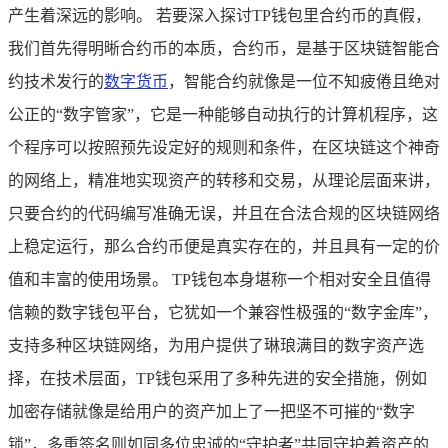
产生着深远的影响。 若要深入探讨TP钱包里合约币的真假，
我们首先得明晰合约币的本质，合约币，是基于区块链智能合
约技术发行的
数字货币
，智能合约就像是一位不知疲倦且绝对
公正的“数字管家”，它是一种能够自动执行的计算机程序，这
个程序可以按照预先设定好的规则和条件，在区块链这个神奇
的网络上，精准地实现资产的转移和交易，从理论层面来讲，
只要合约的代码编写准确无误，并且在合法合规的区块链网络
上稳定运行，那么合约币便是真实存在的，并且具有一定的价
值和丰富的使用场景。 TP钱包本身堪称一个相对安全且值得
信赖的数字钱包平台，它犹如一个兼容性极强的“数字金库”，
支持多种区块链网络，为用户提供了琳琅满目的数字资产选
择，在技术层面，TP钱包采用了多种先进的安全措施，例如
加密存储就像是给用户的资产加上了一把坚不可摧的“数字
锁”，多重签名则如同多位忠诚的“守护者”共同守护着资产的