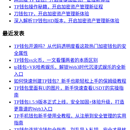
TP钱包操作秘籍，开启加密资产管理新征程
刀钱包TP，开启加密资产管理新体验
深入解析TP钱包HD版本，开启加密资产管理新体验
最近发表
TP钱包开源吗？从代码透明度看这款热门加密钱包的安
全属性
TP钱包vs火币，一文看懂两者的本质区别
tp钱包×VR哈希娱乐，解锁Web3时代沉浸式娱乐的全新
入口
如何快速创建TP钱包？新手也能轻松上手的保姆级教程
TP钱包里面有U的图片，新手快速查看USDT的实操指
南
TP钱包1.5.9版本正式上线，安全加固+体验升级，打造
更靠谱的Web3入口
TP手机钱包新手使用全教程，从注册到安全管理的实用
指南
TP钱包连接冷钱包全指南，别乱导入私钥，安全才是核