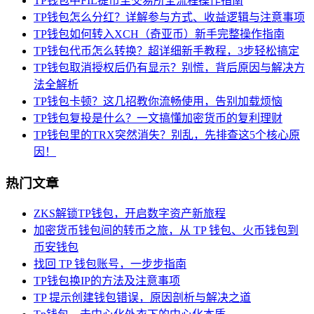
TP钱包中FIL提币至交易所全流程操作指南
TP钱包怎么分红？详解参与方式、收益逻辑与注意事项
TP钱包如何转入XCH（奇亚币）新手完整操作指南
TP钱包代币怎么转换？超详细新手教程，3步轻松搞定
TP钱包取消授权后仍有显示？别慌，背后原因与解决方
法全解析
TP钱包卡顿？这几招教你流畅使用，告别加载烦恼
TP钱包复投是什么？一文搞懂加密货币的复利理财
TP钱包里的TRX突然消失？别乱，先排查这5个核心原
因！
热门文章
ZKS解锁TP钱包，开启数字资产新旅程
加密货币钱包间的转币之旅，从 TP 钱包、火币钱包到
币安钱包
找回 TP 钱包账号，一步步指南
TP钱包换IP的方法及注意事项
TP 提示创建钱包错误，原因剖析与解决之道