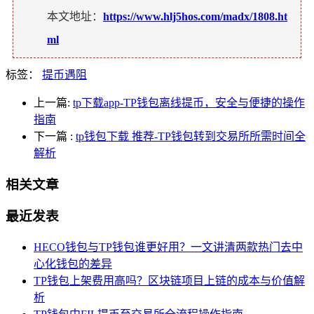
本文地址：
https://www.hlj5hos.com/madx/1808.ht
ml
标签：
提币遇阻
上一篇:
tp下载app-TP钱包离线提币，安全与便捷的操作
指南
下一篇
:
tp钱包下载 推荐-TP钱包转到交易所所需时间全
解析
相关文章
最近发表
HECO钱包与TP钱包谁更好用？一文讲清两款热门去中
心化钱包的差异
TP钱包上架费用高吗？区块链项目上链的成本与价值解
析