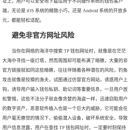
址上，用户可以安全地下载适用于不同操作系统的钱包客户
端，无论是 iOS 系统的精致小巧，还是 Android 系统的开放多
元，都能轻松适配。
避免非官方网址风险
当你在网络的海洋中搜索 TP 钱包网址时，就像是在茫茫
大海中寻找一座灯塔，然而周围却可能布满了暗礁，大量的非
官方链接就如同这些暗礁，往往伴随着各种潜在的风险，钓鱼
攻击就像是狡猾的渔夫，试图通过仿冒官方网站，诱惑用户上
钩，诱导用户输入钱包私钥、助记词等重要信息，一旦用户放
松警惕，这些不法分子就会像贪婪的海盗一样，迅速窃取用户
的数字资产，恶意软件植入也是一个巨大的威胁，它可能会在
用户毫无察觉的情况下，偷偷潜入设备，破坏系统安全，导致
用户信息泄露，用户在查找 TP 钱包网址时，一定要时刻保持