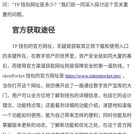
问：“TP 钱包网址是多少？”我们就一同深入探讨这个至关重
要的问题。
官方获取途径
TP 钱包的官方网址，无疑是获取其正规下载和使用入口
的关键所在，在数字资产的世界里，资产安全就如同大厦的基
石，而使用官方渠道获取网址则是保障安全的第一道防线，T
okenPocket 钱包的官方网址是
https://www.tokenpocket.pro/
，
当你打开这个网址，就仿佛开启了一扇通往数字资产宝库的大
门，用户可以全方位地了解到钱包的详细信息，包括它的设计
理念、功能特点等；还能看到详细的功能介绍，清楚地知道每
一个功能如何使用，能为自己带来怎样的便利；同时也能及时
掌握版本更新的动态，了解新功能和优化之处，在这个官方网