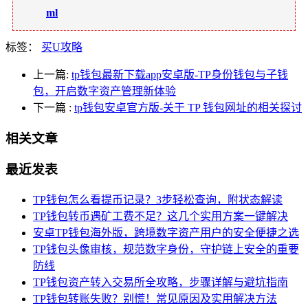
ml
标签：
买U攻略
上一篇:
tp钱包最新下载app安卓版-TP身份钱包与子钱
包，开启数字资产管理新体验
下一篇
:
tp钱包安卓官方版-关于 TP 钱包网址的相关探讨
相关文章
最近发表
TP钱包怎么看提币记录？3步轻松查询，附状态解读
TP钱包转币遇矿工费不足？这几个实用方案一键解决
安卓TP钱包海外版，跨境数字资产用户的安全便捷之选
TP钱包头像审核，规范数字身份，守护链上安全的重要
防线
TP钱包资产转入交易所全攻略，步骤详解与避坑指南
TP钱包转账失败？别慌！常见原因及实用解决方法