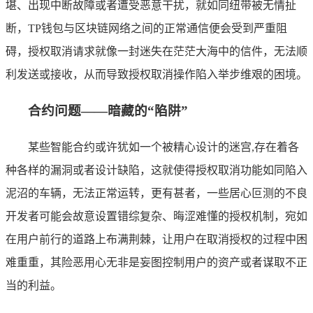
堪、出现中断故障或者遭受恶意干扰，就如同纽带被无情扯
断，TP钱包与区块链网络之间的正常通信便会受到严重阻
碍，授权取消请求就像一封迷失在茫茫大海中的信件，无法顺
利发送或接收，从而导致授权取消操作陷入举步维艰的困境。
合约问题——暗藏的“陷阱”
某些智能合约或许犹如一个被精心设计的迷宫,存在着各
种各样的漏洞或者设计缺陷，这就使得授权取消功能如同陷入
泥沼的车辆，无法正常运转，更有甚者，一些居心叵测的不良
开发者可能会故意设置错综复杂、晦涩难懂的授权机制，宛如
在用户前行的道路上布满荆棘，让用户在取消授权的过程中困
难重重，其险恶用心无非是妄图控制用户的资产或者谋取不正
当的利益。