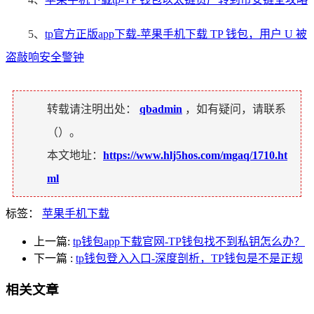
5、
tp官方正版app下载-苹果手机下载 TP 钱包，用户 U 被
盗敲响安全警钟
转载请注明出处：
qbadmin
，如有疑问，请联系
（
）。
本文地址：
https://www.hlj5hos.com/mgaq/1710.ht
ml
标签：
苹果手机下载
上一篇:
tp钱包app下载官网-TP钱包找不到私钥怎么办？
下一篇
:
tp钱包登入入口-深度剖析，TP钱包是不是正规
相关文章