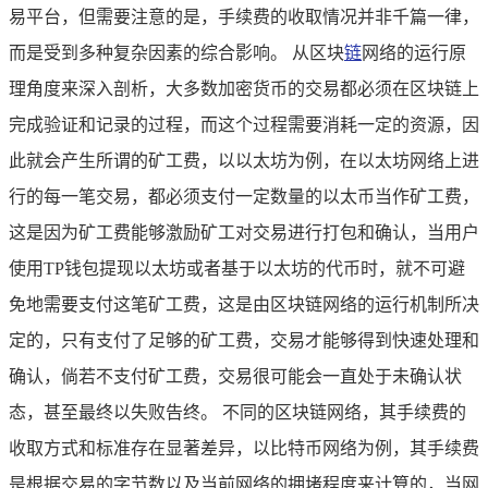
易平台，但需要注意的是，手续费的收取情况并非千篇一律，
而是受到多种复杂因素的综合影响。 从区块
链
网络的运行原
理角度来深入剖析，大多数加密货币的交易都必须在区块链上
完成验证和记录的过程，而这个过程需要消耗一定的资源，因
此就会产生所谓的矿工费，以以太坊为例，在以太坊网络上进
行的每一笔交易，都必须支付一定数量的以太币当作矿工费，
这是因为矿工费能够激励矿工对交易进行打包和确认，当用户
使用TP钱包提现以太坊或者基于以太坊的代币时，就不可避
免地需要支付这笔矿工费，这是由区块链网络的运行机制所决
定的，只有支付了足够的矿工费，交易才能够得到快速处理和
确认，倘若不支付矿工费，交易很可能会一直处于未确认状
态，甚至最终以失败告终。 不同的区块链网络，其手续费的
收取方式和标准存在显著差异，以比特币网络为例，其手续费
是根据交易的字节数以及当前网络的拥堵程度来计算的，当网