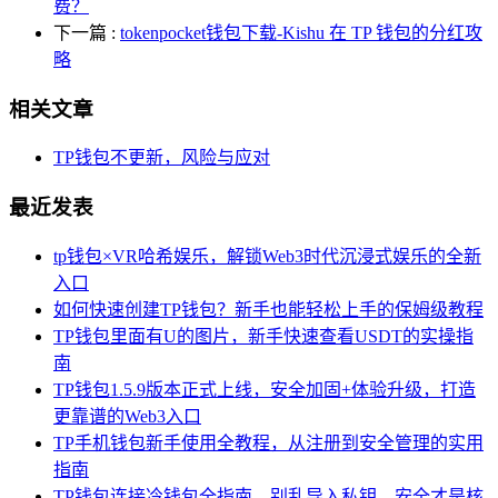
费？
下一篇
:
tokenpocket钱包下载-Kishu 在 TP 钱包的分红攻
略
相关文章
TP钱包不更新，风险与应对
最近发表
tp钱包×VR哈希娱乐，解锁Web3时代沉浸式娱乐的全新
入口
如何快速创建TP钱包？新手也能轻松上手的保姆级教程
TP钱包里面有U的图片，新手快速查看USDT的实操指
南
TP钱包1.5.9版本正式上线，安全加固+体验升级，打造
更靠谱的Web3入口
TP手机钱包新手使用全教程，从注册到安全管理的实用
指南
TP钱包连接冷钱包全指南，别乱导入私钥，安全才是核