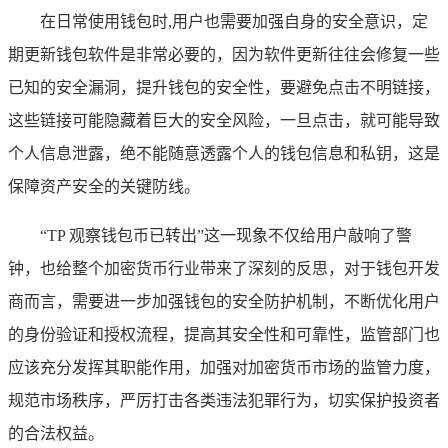
在日常使用钱包时,用户也需要加强自身的安全意识，定
期更新钱包软件是非常必要的，因为软件更新往往会修复一些
已知的安全漏洞，提升钱包的安全性，要避免点击不明链接，
这些链接可能隐藏着巨大的安全风险，一旦点击，就可能导致
个人信息泄露，绝不能随意透露个人的钱包信息和私钥，这是
保障资产安全的关键防线。
“TP 观察钱包币已转出”这一现象不仅给用户敲响了警
钟，也给整个加密货币行业带来了深刻的反思，对于钱包开发
商而言，需要进一步加强钱包的安全防护机制，不断优化用户
的身份验证和授权流程，提高其安全性和可靠性，监管部门也
应该充分发挥其职能作用，加强对加密货币市场的监管力度，
规范市场秩序，严厉打击各类违法犯罪行为，切实保护投资者
的合法权益。