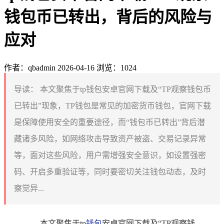
钱包币已转出，背后的风险与
应对
作者：qbadmin
2026-04-16
浏览：1024
导读：
本文聚焦于tp钱包安卓官网下载及“TP观察钱包币
已转出”现象，TP钱包是常见的加密货币钱包，官网下载
是保障使用安全的重要途径，而“钱包币已转出”背后潜
藏诸多风险，如网络攻击导致资产被盗、交易记录异常
等，面对这些风险，用户需增强安全意识，如设置强密
码、开启多重验证等，同时要密切关注钱包动态，及时
察觉异...
本文聚焦于tp
钱包
安卓官网下载及“TP观察钱