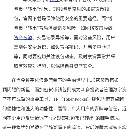
包币已转出”现象，TP钱包是常见的加密货币钱
包，官网下载是保障使用安全的重要途径，而“钱
包币已转出”背后潜藏诸多风险，如网络攻击导致
资产被盗
、交易记录异常等，面对这些风险，用户
需增强安全意识，如设置强密码、开启多重验证
等，同时要密切关注钱包动态，及时察觉异常并采
取有效应对措施，以保障自身资产安全。
在当今数字化浪潮席卷下的金融世界里,加密货币宛如一
颗闪耀的新星，而加密货币钱包则成为众多投资者管理数字资
产不可或缺的重要工具，TP（TokenPocket）钱包凭借其卓越
的便捷性和强大的功能性，赢得了广大用户的青睐与信任，近
期不少用户反馈遭遇了“TP 观察钱包币已转出”的棘手情况，
这一现象犹如潜藏在平静湖面下的暗流，背后隐藏着诸多不容