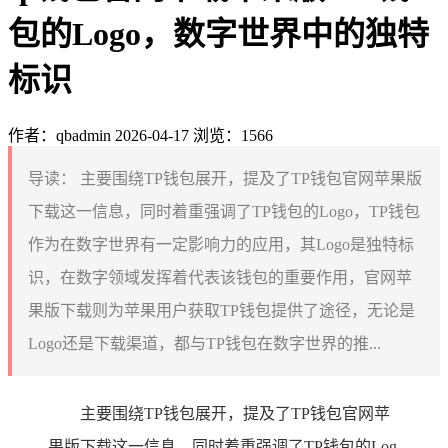
包的Logo，数字世界中的独特
标识
作者：qbadmin
2026-04-17
浏览：1566
导读：
主要围绕TP钱包展开，提及了TP钱包官网苹果版
下载这一信息，同时着重强调了TP钱包的Logo，TP钱包
作为在数字世界有一定影响力的应用，其Logo是独特标
识，在数字领域发挥着代表该钱包的重要作用，官网苹
果版下载则为苹果用户获取TP钱包提供了途径，无论是
Logo还是下载渠道，都与TP钱包在数字世界的推...
主要围绕TP钱包展开，提及了TP钱包官网苹
果版下载这一信息，同时着重强调了TP钱包的Log