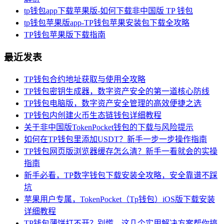
tp钱包app下载苹果版-如何下载非中国版 TP 钱包
tp钱包苹果版app-TP钱包苹果安装包下载全攻略
TP钱包苹果版下载指南
最近发表
TP钱包合约地址获取与使用全攻略
TP钱包密钥生成器，数字资产安全的第一道核心防线
TP钱包电脑版，数字资产安全管理的高效便捷之选
TP钱包内创建火币生态链钱包详细教程
关于非中国版TokenPocket钱包的下载与风险提示
如何在TP钱包里添加USDT？新手一步一步操作指南
TP钱包网页版浏览器缓存怎么清？新手一看就会的实操
指南
新手必看，TP数字钱包下载安装全攻略，安全靠谱不踩
坑
苹果用户专属，TokenPocket（Tp钱包）iOS版下载安装
详细教程
TP钱包薄饼打不开？别慌，这几个实用解决方案帮你搞