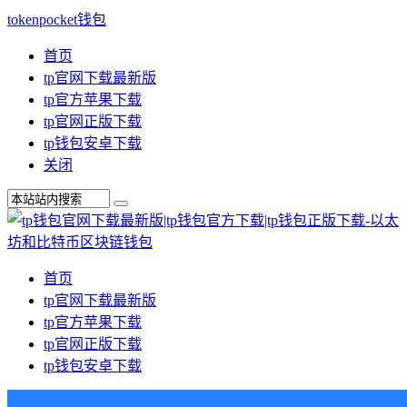
tokenpocket钱包
首页
tp官网下载最新版
tp官方苹果下载
tp官网正版下载
tp钱包安卓下载
关闭
首页
tp官网下载最新版
tp官方苹果下载
tp官网正版下载
tp钱包安卓下载