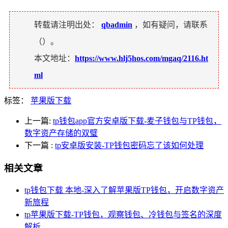
转载请注明出处：
qbadmin
，如有疑问，请联系
（
）。
本文地址：
https://www.hlj5hos.com/mgaq/2116.ht
ml
标签：
苹果版下载
上一篇:
tp钱包app官方安卓版下载-麦子钱包与TP钱包，
数字资产存储的双璧
下一篇
:
tp安卓版安装-TP钱包密码忘了该如何处理
相关文章
tp钱包下载 本地-深入了解苹果版TP钱包，开启数字资产
新旅程
tp苹果版下载-TP钱包，观察钱包、冷钱包与签名的深度
解析