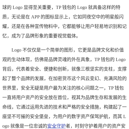
球的 Logo 显得至关重要，TP 钱包的 Logo 就具备这样的特
质，无论是在 APP 的图标显示上，它如同夜空中的明星般闪
耀，还是在各种宣传物料中，它都能够让用户轻易地识别和记
忆，成为了品牌形象的重要视觉载体。
Logo 不仅仅是一个简单的图形，它更是品牌文化和价值
观的生动体现，仿佛是品牌灵魂的外在具象，TP 钱包的 Logo
背后，代表着安全、便捷和创新，就像三根坚实的支柱，支撑
起了整个品牌的发展，在加密货币这个风云变幻、充满风险的
世界里，安全无疑是用户最为关注的核心问题之一，TP 钱包
一直将用户资产的安全放在首位，视其为品牌生存和发展的生
命线，它通过运用先进的技术和严格的安全措施，构建起了一
座坚不可摧的安全堡垒，为用户的数字资产保驾护航，而其 L
ogo 就像是一位忠诚的
安全守护
者，时刻守护着用户的资产安