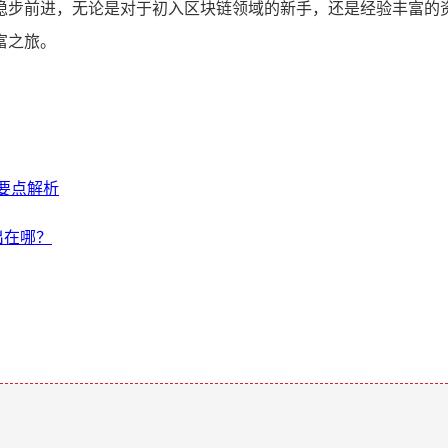
稳步前进，无论是对于初入区块链领域的新手，还是经验丰富的资
富之旅。
与要点解析
出在哪？
。