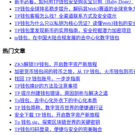
新手必看，如何用TP钱包安全购买宝贝狗（Baby Doge）
TP钱包全球排名稳步提升，解码其Web3赛道的全球竞争
TP钱包客服怎么找？全渠道联系方式及安全提示
TP钱包为什么只以私钥为核心凭证？读懂Web3钱包的安
TP钱包里发现新币的实用指南，安全挖掘潜力加密项目
tp钱包，在中国大陆合规发展的去中心化数字钱包
热门文章
ZKS解锁TP钱包，开启数字资产新旅程
加密货币钱包间的转币之旅，从 TP 钱包、火币钱包到币
找回 TP 钱包账号，一步步指南
TP钱包换IP的方法及注意事项
TP 提示创建钱包错误，原因剖析与解决之道
Tp钱包，去中心化外衣下的中心化本质
TP 钱包简称，数字货币世界的便捷通行证
安全下载 TP 钱包，开启数字资产新旅程
Tp 钱包 sig，探索区块链世界的关键密钥
TP钱包扫码登录，便捷与安全的完美融合