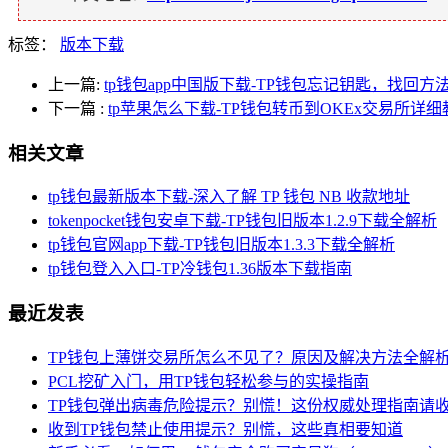
标签：
版本下载
上一篇:
tp钱包app中国版下载-TP钱包忘记钥匙，找回方
下一篇
:
tp苹果怎么下载-TP钱包转币到OKEx交易所详细
相关文章
tp钱包最新版本下载-深入了解 TP 钱包 NB 收款地址
tokenpocket钱包安卓下载-TP钱包旧版本1.2.9下载全解析
tp钱包官网app下载-TP钱包旧版本1.3.3下载全解析
tp钱包登入入口-TP冷钱包1.36版本下载指南
最近发表
TP钱包上薄饼交易所怎么不见了？原因及解决方法全解
PCL挖矿入门，用TP钱包轻松参与的实操指南
TP钱包弹出病毒危险提示？别慌！这份权威处理指南请
收到TP钱包禁止使用提示？别慌，这些真相要知道