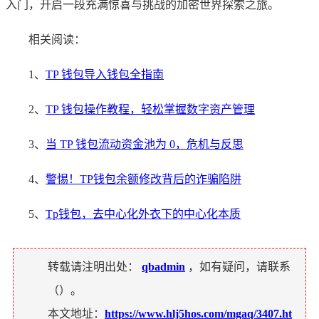
入门，开启一段充满惊喜与挑战的加密世界探索之旅。
相关阅读：
1、
TP 钱包导入钱包全指南
2、
TP 钱包操作教程，轻松掌握数字资产管理
3、
当 TP 钱包流动资金池为 0，危机与反思
4、
警惕！TP钱包余额修改背后的诈骗陷阱
5、
Tp钱包，去中心化外衣下的中心化本质
转载请注明出处：
qbadmin
，如有疑问，请联系
（
）。
本文地址：
https://www.hlj5hos.com/mgaq/3407.ht