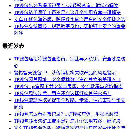
TP钱包怎么看提币记录？3步轻松查询，附状态解读
TP钱包转币遇矿工费不足？这几个实用方案一键解决
安卓TP钱包海外版，跨境数字资产用户的安全便捷之选
TP钱包头像审核，规范数字身份，守护链上安全的重要
防线
最近发表
TP钱包连接冷钱包全指南，别乱导入私钥，安全才是核
心
警惕智天钱包TP，涉传销机构关联产品的风险警示
TP钱包闪兑网址，安全便捷数字资产兑换的关键入口
TP钱包app官网下载安装苹果版，安全教程与避坑指南
TP钱包风波过后，用户还会选择继续信任它吗？
TP钱包流动性挖矿提币全攻略，步骤、注意事项与常见
问题
TP钱包怎么看提币记录？3步轻松查询，附状态解读
TP钱包转币遇矿工费不足？这几个实用方案一键解决
安卓TP钱包海外版，跨境数字资产用户的安全便捷之选