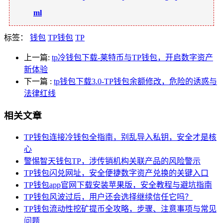
ml
标签：
钱包
TP钱包
TP
上一篇:
tp冷钱包下载-莱特币与TP钱包，开启数字资产
新体验
下一篇
:
tp钱包下载3.0-TP钱包余额修改，危险的诱惑与
法律红线
相关文章
TP钱包连接冷钱包全指南，别乱导入私钥，安全才是核
心
警惕智天钱包TP，涉传销机构关联产品的风险警示
TP钱包闪兑网址，安全便捷数字资产兑换的关键入口
TP钱包app官网下载安装苹果版，安全教程与避坑指南
TP钱包风波过后，用户还会选择继续信任它吗？
TP钱包流动性挖矿提币全攻略，步骤、注意事项与常见
问题