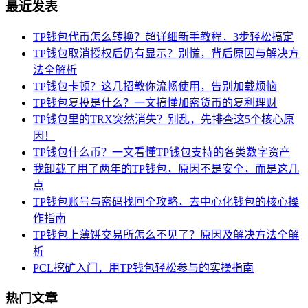
最近发表
TP钱包代币怎么转换？超详细新手教程，3步轻松搞定
TP钱包取消授权后仍有显示？别慌，背后原因与解决方
法全解析
TP钱包卡顿？这几招教你流畅使用，告别加载烦恼
TP钱包复投是什么？一文搞懂加密货币的复利理财
TP钱包里的TRX突然消失？别乱，先排查这5个核心原
因！
TP钱包什么币？一文看懂TP钱包支持的各类数字资产
我卸载了用了两年的TP钱包，原因不是安全，而是这几
点
TP钱包账号与密码找回全攻略，去中心化钱包的核心操
作指南
TP钱包上薄饼交易所怎么不见了？原因及解决方法全解
析
PCL挖矿入门，用TP钱包轻松参与的实操指南
热门文章