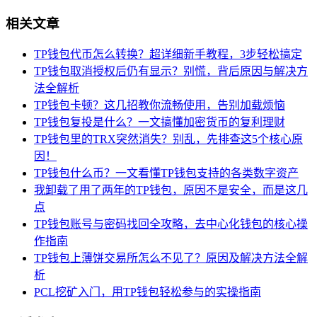
相关文章
TP钱包代币怎么转换？超详细新手教程，3步轻松搞定
TP钱包取消授权后仍有显示？别慌，背后原因与解决方
法全解析
TP钱包卡顿？这几招教你流畅使用，告别加载烦恼
TP钱包复投是什么？一文搞懂加密货币的复利理财
TP钱包里的TRX突然消失？别乱，先排查这5个核心原
因！
TP钱包什么币？一文看懂TP钱包支持的各类数字资产
我卸载了用了两年的TP钱包，原因不是安全，而是这几
点
TP钱包账号与密码找回全攻略，去中心化钱包的核心操
作指南
TP钱包上薄饼交易所怎么不见了？原因及解决方法全解
析
PCL挖矿入门，用TP钱包轻松参与的实操指南