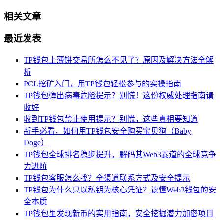
相关文章
最近发表
TP钱包上薄饼交易所怎么不见了？原因及解决方法全解
析
PCL挖矿入门，用TP钱包轻松参与的实操指南
TP钱包弹出病毒危险提示？别慌！这份权威处理指南请
收好
收到TP钱包禁止使用提示？别慌，这些真相要知道
新手必看，如何用TP钱包安全购买宝贝狗（Baby
Doge）
TP钱包全球排名稳步提升，解码其Web3赛道的全球竞争
力进阶
TP钱包客服怎么找？全渠道联系方式及安全提示
TP钱包为什么只以私钥为核心凭证？读懂Web3钱包的安
全本质
TP钱包里发现新币的实用指南，安全挖掘潜力加密项目