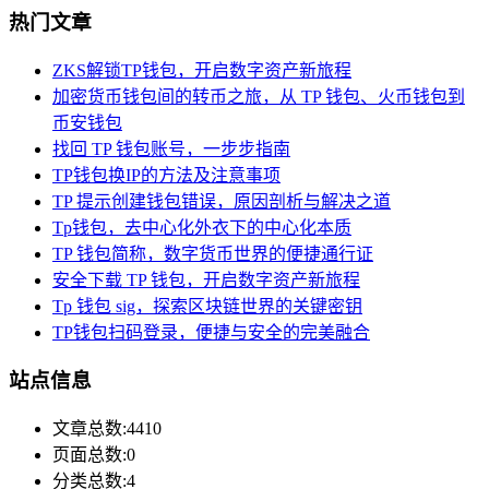
热门文章
ZKS解锁TP钱包，开启数字资产新旅程
加密货币钱包间的转币之旅，从 TP 钱包、火币钱包到
币安钱包
找回 TP 钱包账号，一步步指南
TP钱包换IP的方法及注意事项
TP 提示创建钱包错误，原因剖析与解决之道
Tp钱包，去中心化外衣下的中心化本质
TP 钱包简称，数字货币世界的便捷通行证
安全下载 TP 钱包，开启数字资产新旅程
Tp 钱包 sig，探索区块链世界的关键密钥
TP钱包扫码登录，便捷与安全的完美融合
站点信息
文章总数:4410
页面总数:0
分类总数:4