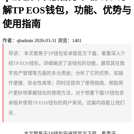
解TP EOS钱包，功能、优势与
使用指南
作者：qbadmin
2026-03-31
浏览：1401
导读：
本文聚焦于TP钱包安卓版官方下载，着重深入介
绍TP EOS钱包，详细阐述了该钱包的功能，展现其在数
字资产管理等方面的多元用途；分析了它的优势，如操
作便捷、安全性高等；同时还提供了使用指南，帮助用
户更好地掌握钱包的使用方法，对于想要下载TP钱包安
卓版并使用TP EOS钱包的用户来说，这篇内容能让他们
全...
本文聚焦于TP钱包安卓版官方下载，着重深