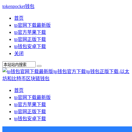
tokenpocket钱包
首页
tp官网下载最新版
tp官方苹果下载
tp官网正版下载
tp钱包安卓下载
关闭
首页
tp官网下载最新版
tp官方苹果下载
tp官网正版下载
tp钱包安卓下载