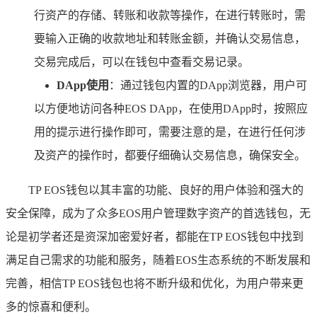
行资产的存储、转账和收款等操作，在进行转账时，需
要输入正确的收款地址和转账金额，并确认交易信息，
交易完成后，可以在钱包中查看交易记录。
DApp使用
：通过钱包内置的DApp浏览器，用户可
以方便地访问各种EOS DApp，在使用DApp时，按照应
用的提示进行操作即可，需要注意的是，在进行任何涉
及资产的操作时，都要仔细确认交易信息，确保安全。
TP EOS钱包以其丰富的功能、良好的用户体验和强大的
安全保障，成为了众多EOS用户管理数字资产的首选钱包，无
论是初学者还是资深加密爱好者，都能在TP EOS钱包中找到
满足自己需求的功能和服务，随着EOS生态系统的不断发展和
完善，相信TP EOS钱包也将不断升级和优化，为用户带来更
多的惊喜和便利。