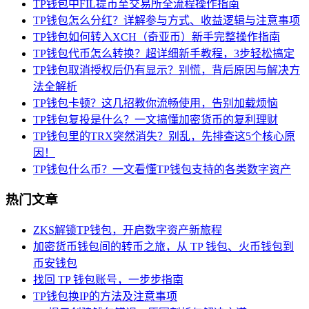
TP钱包中FIL提币至交易所全流程操作指南
TP钱包怎么分红？详解参与方式、收益逻辑与注意事项
TP钱包如何转入XCH（奇亚币）新手完整操作指南
TP钱包代币怎么转换？超详细新手教程，3步轻松搞定
TP钱包取消授权后仍有显示？别慌，背后原因与解决方
法全解析
TP钱包卡顿？这几招教你流畅使用，告别加载烦恼
TP钱包复投是什么？一文搞懂加密货币的复利理财
TP钱包里的TRX突然消失？别乱，先排查这5个核心原
因！
TP钱包什么币？一文看懂TP钱包支持的各类数字资产
热门文章
ZKS解锁TP钱包，开启数字资产新旅程
加密货币钱包间的转币之旅，从 TP 钱包、火币钱包到
币安钱包
找回 TP 钱包账号，一步步指南
TP钱包换IP的方法及注意事项