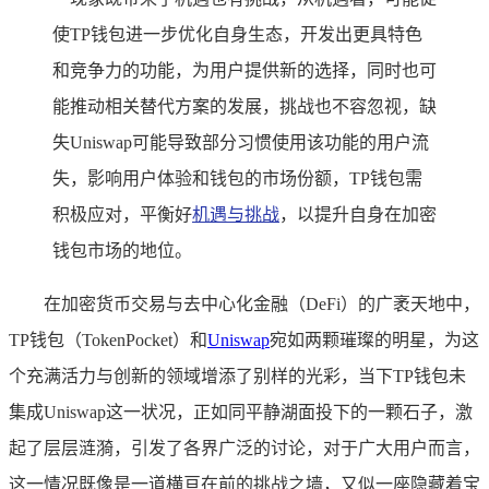
使TP钱包进一步优化自身生态，开发出更具特色
和竞争力的功能，为用户提供新的选择，同时也可
能推动相关替代方案的发展，挑战也不容忽视，缺
失Uniswap可能导致部分习惯使用该功能的用户流
失，影响用户体验和钱包的市场份额，TP钱包需
积极应对，平衡好
机遇与挑战
，以提升自身在加密
钱包市场的地位。
在加密货币交易与去中心化金融（DeFi）的广袤天地中，
TP钱包（TokenPocket）和
Uniswap
宛如两颗璀璨的明星，为这
个充满活力与创新的领域增添了别样的光彩，当下TP钱包未
集成Uniswap这一状况，正如同平静湖面投下的一颗石子，激
起了层层涟漪，引发了各界广泛的讨论，对于广大用户而言，
这一情况既像是一道横亘在前的挑战之墙，又似一座隐藏着宝