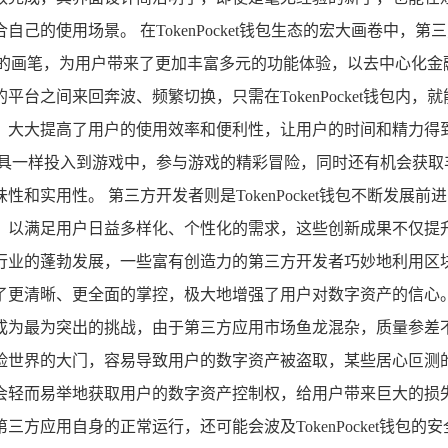
己的使用场景。 在TokenPocket钱包生态的宏大画卷中
彩的画笔，为用户带来了更加丰富多元的功能体验，以去中心化金融（D
台之间来回奔波、频繁切换，只需在TokenPocket钱包内
大提高了用户的使用效率和便利性，让用户的时间和精力得到了充
道具一样投入到游戏中，参与游戏的精彩冒险，同时还有机会获取
和实用性。 第三方开发者则是TokenPocket钱包不断发
满足用户日益多样化、个性化的需求，这些创新成果不仅提升了To
行业的蓬勃发展，一些富有创造力的第三方开发者巧妙地利用区
清晰、更全面的掌控，极大地增强了用户对数字资产的信心。 To
成为最为突出的挑战，由于第三方应用市场鱼龙混杂，质量参差
险世界的大门，容易导致用户的数字资产被盗取，某些居心叵测
会轻而易举地获取用户的数字资产控制权，给用户带来巨大的损
方应用自身的正常运行，还可能会波及TokenPocket钱包