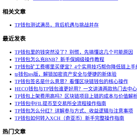
相关文章
TP钱包测试满员，背后机遇与挑战并存
最近发表
TP钱包里的钱突然没了？别慌，先搞懂这几个可能原因
TP钱包怎么充BNB？新手保姆级操作教程
TP钱包矿工费哪里买便宜？4个实用技巧帮你降低链上手
tp钱包tes版，解锁加密资产安全与便捷的新体验
TP钱包签名是什么意思？看懂区块链钱包的核心操作
HECO钱包与TP钱包谁更好用？一文讲清两款热门去中
TP钱包上架费用高吗？区块链项目上链的成本与价值解
TP钱包中FIL提币至交易所全流程操作指南
TP钱包怎么分红？详解参与方式、收益逻辑与注意事项
TP钱包如何转入XCH（奇亚币）新手完整操作指南
热门文章