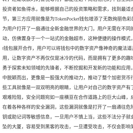
投资者如鱼得水，能够根据自己的投资策略和需求，找到最适合自
节，第三方应用就像是为TokenPocket钱包增添了无数绚丽色
为用户打开了一扇通往全新金融世界的大门，用户无需在不同的平
动，仿佛置身于一个一站式的金融超市，这种便捷的操作模式，大
t钱包展开合作，用户可以将钱包中的数字资产像神奇的魔法
用，让数字资产不再仅仅是冰冷的代码，而是拥有了更多的趣味性
勇于探索未知领域的先锋者，不断挖掘和开发新的功能和应用，以
中脱颖而出，更像是一股强大的推动力，推动了整个加密货币
些工具就像是一双双明亮的眼睛，让用户对自己的数字资产有了更
艰难险阻，安全问题宛如一座横亘在合作道路上的巨大山峰，
在着各种各样的安全漏洞，这些漏洞就像是打开了一扇通往危
钥或助记词等敏感信息，一旦用户不慎上当，这些不法分子就
坠的大厦，容易受到黑客的攻击，一旦遭受攻击，不仅会影响第三