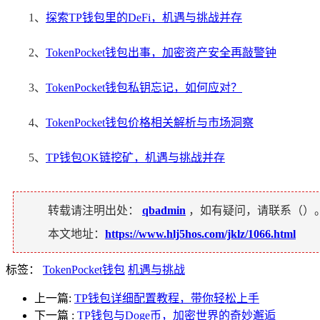
1、
探索TP钱包里的DeFi，机遇与挑战并存
2、
TokenPocket钱包出事，加密资产安全再敲警钟
3、
TokenPocket钱包私钥忘记，如何应对？
4、
TokenPocket钱包价格相关解析与市场洞察
5、
TP钱包OK链挖矿，机遇与挑战并存
转载请注明出处：
qbadmin
，如有疑问，请联系（
）
本文地址：
https://www.hlj5hos.com/jklz/1066.html
标签：
TokenPocket钱包
机遇与挑战
上一篇:
TP钱包详细配置教程，带你轻松上手
下一篇
:
TP钱包与Doge币，加密世界的奇妙邂逅