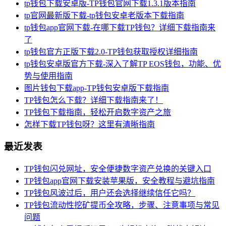
tp钱包下载安卓版-TP钱包官网下载1.3.1版本指南
tp官网最新版下载-tp钱包安卓老版本下载指南
tp钱包app官网下载-在哪下载TP钱包？详细下载指南来
了
tp钱包官方正版下载2.0-TP钱包获取授权详细指南
tp钱包安卓版官方下载-深入了解TP EOS钱包，功能、优
势与使用指南
图片钱包下载app-TP钱包安卓版下载指南
TP钱包怎么下载？详细下载指南来了！
TP钱包下载指南，轻松开启数字资产之旅
怎样下载TP钱包呀？这里有清晰指南
最近发表
TP钱包闪兑网址，安全便捷数字资产兑换的关键入口
TP钱包app官网下载安装苹果版，安全教程与避坑指南
TP钱包风波过后，用户还会选择继续信任它吗？
TP钱包流动性挖矿提币全攻略，步骤、注意事项与常见
问题