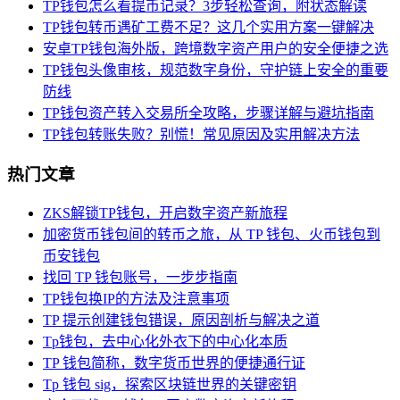
TP钱包怎么看提币记录？3步轻松查询，附状态解读
TP钱包转币遇矿工费不足？这几个实用方案一键解决
安卓TP钱包海外版，跨境数字资产用户的安全便捷之选
TP钱包头像审核，规范数字身份，守护链上安全的重要
防线
TP钱包资产转入交易所全攻略，步骤详解与避坑指南
TP钱包转账失败？别慌！常见原因及实用解决方法
热门文章
ZKS解锁TP钱包，开启数字资产新旅程
加密货币钱包间的转币之旅，从 TP 钱包、火币钱包到
币安钱包
找回 TP 钱包账号，一步步指南
TP钱包换IP的方法及注意事项
TP 提示创建钱包错误，原因剖析与解决之道
Tp钱包，去中心化外衣下的中心化本质
TP 钱包简称，数字货币世界的便捷通行证
Tp 钱包 sig，探索区块链世界的关键密钥