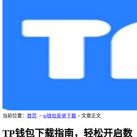
当前位置：
首页
>
tp钱包安卓下载
> 文章正文
TP钱包下载指南，轻松开启数