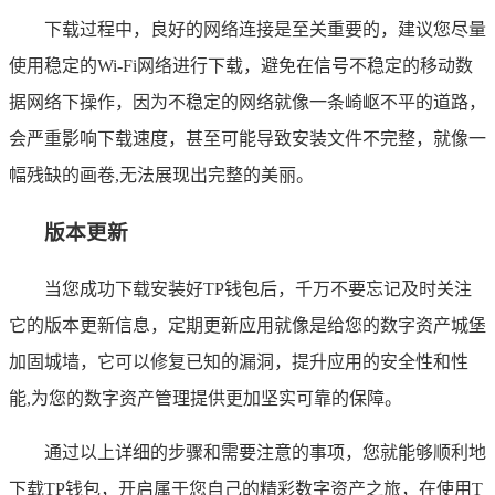
下载过程中，良好的网络连接是至关重要的，建议您尽量
使用稳定的Wi-Fi网络进行下载，避免在信号不稳定的移动数
据网络下操作，因为不稳定的网络就像一条崎岖不平的道路，
会严重影响下载速度，甚至可能导致安装文件不完整，就像一
幅残缺的画卷,无法展现出完整的美丽。
版本更新
当您成功下载安装好TP钱包后，千万不要忘记及时关注
它的版本更新信息，定期更新应用就像是给您的数字资产城堡
加固城墙，它可以修复已知的漏洞，提升应用的安全性和性
能,为您的数字资产管理提供更加坚实可靠的保障。
通过以上详细的步骤和需要注意的事项，您就能够顺利地
下载TP钱包，开启属于您自己的精彩数字资产之旅，在使用T