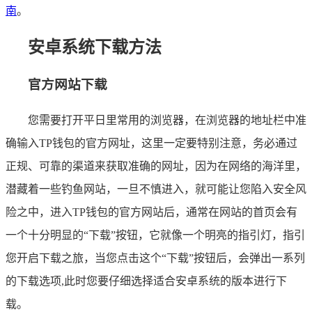
南
。
安卓系统下载方法
官方网站下载
您需要打开平日里常用的浏览器，在浏览器的地址栏中准
确输入TP钱包的官方网址，这里一定要特别注意，务必通过
正规、可靠的渠道来获取准确的网址，因为在网络的海洋里，
潜藏着一些钓鱼网站，一旦不慎进入，就可能让您陷入安全风
险之中，进入TP钱包的官方网站后，通常在网站的首页会有
一个十分明显的“下载”按钮，它就像一个明亮的指引灯，指引
您开启下载之旅，当您点击这个“下载”按钮后，会弹出一系列
的下载选项,此时您要仔细选择适合安卓系统的版本进行下
载。