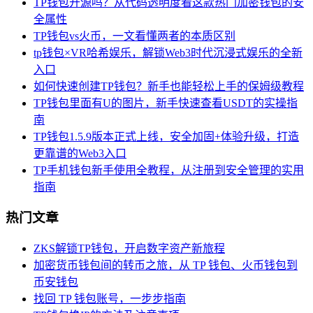
TP钱包开源吗？从代码透明度看这款热门加密钱包的安
全属性
TP钱包vs火币，一文看懂两者的本质区别
tp钱包×VR哈希娱乐，解锁Web3时代沉浸式娱乐的全新
入口
如何快速创建TP钱包？新手也能轻松上手的保姆级教程
TP钱包里面有U的图片，新手快速查看USDT的实操指
南
TP钱包1.5.9版本正式上线，安全加固+体验升级，打造
更靠谱的Web3入口
TP手机钱包新手使用全教程，从注册到安全管理的实用
指南
热门文章
ZKS解锁TP钱包，开启数字资产新旅程
加密货币钱包间的转币之旅，从 TP 钱包、火币钱包到
币安钱包
找回 TP 钱包账号，一步步指南