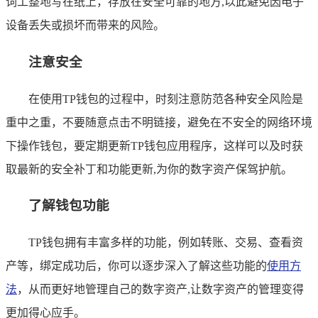
词工整地写在纸上，存放在安全可靠的地方,以此避免因电子
设备丢失或损坏而带来的风险。
注意安全
在使用TP钱包的过程中，时刻注意防范各种安全风险是
重中之重，不要随意点击不明链接，避免在不安全的网络环境
下操作钱包，要定期更新TP钱包应用程序，这样可以及时获
取最新的安全补丁和功能更新,为你的数字资产保驾护航。
了解钱包功能
TP钱包拥有丰富多样的功能，例如转账、交易、查看资
产等，绑定成功后，你可以逐步深入了解这些功能的
使用方
法
，从而更好地管理自己的数字资产,让数字资产的管理变得
更加得心应手。