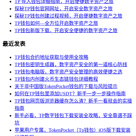
TP 导入钱包详细指南，开启便捷数字资产之旅
探秘TP钱包官网网址，开启安全数字资产之旅
探秘TP钱包创建过程视频，开启便捷数字资产之旅
TP钱包如何—全方位开启数字资产之旅
TP钱包新版下载，开启安全便捷的数字资产之旅
最近发表
TP钱包合约地址获取与使用全攻略
TP钱包密钥生成器，数字资产安全的第一道核心防线
TP钱包电脑版，数字资产安全管理的高效便捷之选
TP钱包内创建火币生态链钱包详细教程
关于非中国版TokenPocket钱包的下载与风险提示
如何在TP钱包里添加USDT？新手一步一步操作指南
TP钱包网页版浏览器缓存怎么清？新手一看就会的实操
指南
新手必看，TP数字钱包下载安装全攻略，安全靠谱不踩
坑
苹果用户专属，TokenPocket（Tp钱包）iOS版下载安装