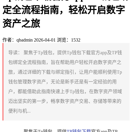
定全流程指南，轻松开启数字
资产之旅
作者：qbadmin
2026-04-01
浏览：1532
导读：
聚焦于Tp钱包，提供Tp钱包下载官方app及TP钱
包绑定全流程指南，旨在帮助用户轻松开启数字资产之
旅，通过详细的下载与绑定指引，让用户能顺利使用Tp
钱包管理数字资产，无论是新手还是有一定经验的用
户，都能借助此指南快速上手Tp钱包，在数字资产领域
迈出坚实的第一步，畅享数字资产交易、存储等带来的
便利与机...
聚焦于Tp钱包，提供
TP钱包下载
官方app及TP