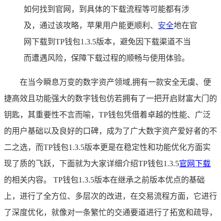
如何找到官网，到具体的下载流程等可能都有涉
及，通过该攻略，苹果用户能更顺利、
安全
地在官
网下载到TP钱包1.3.5版本，避免因下载渠道不当
而遭遇风险，保障下载过程的顺畅与使用体验。
在当今瞬息万变的数字资产领域,拥有一款安全无虞、便
捷高效且功能强大的数字钱包仿若拥有了一把开启财富大门的
钥匙，其重要性不言而喻，TP钱包凭借着卓越的性能、广泛
的用户基础以及良好的口碑，成为了广大数字资产爱好者的不
二之选，而TP钱包1.3.5版本更是在稳定性和功能优化方面实
现了质的飞跃，下面就为大家详细介绍TP钱包1.3.5
官网下载
的相关内容。 TP钱包1.3.5版本在继承之前版本优点的基础
上，进行了全方位、多层次的改进，在交易流程方面，它进行
了深度优化，就像对一条繁忙的交通要道进行了拓宽和疏导，