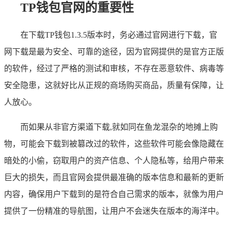
TP钱包官网的重要性
在下载TP钱包1.3.5版本时，务必通过官网进行下载，官
网下载是最为安全、可靠的途径，因为官网提供的是官方正版
的软件，经过了严格的测试和审核，不存在恶意软件、病毒等
安全隐患，这就好比从正规的商场购买商品，质量有保障，让
人放心。
而如果从非官方渠道下载,就如同在鱼龙混杂的地摊上购
物，可能会下载到被篡改过的软件，这些软件可能会像隐藏在
暗处的小偷，窃取用户的资产信息、个人隐私等，给用户带来
巨大的损失，而且官网会提供最准确的版本信息和最新的更新
内容，确保用户下载到的是符合自己需求的版本，就像为用户
提供了一份精准的导航图，让用户不会迷失在版本的海洋中。