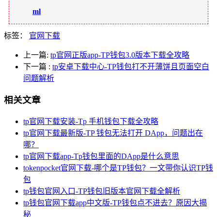
ml
标签：
官网下载
上一篇:
tp官网正版app-TP钱包3.0版本下载全攻略
下一篇
:
tp安卓下载中心-TP钱包打不开薄饼且页面空白
问题解析
相关文章
tp官网下载安装-Tp 手机钱包下载全攻略
tp官网下载最新版-TP 钱包无法打开 DApp，问题出在
哪？
tp官网下载app-Tp钱包里面的DApp是什么意思
tokenpocket官网下载-哪个是TP钱包？一文带你认识TP钱
包
tp钱包官网入口-TP钱包旧版本官网下载全解析
tp钱包官网下载app中文版-TP钱包点不进去？原因大揭
秘