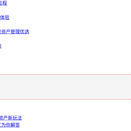
征程
新体验
密资产管理优选
南
。
字资产新玩法
文为你解答