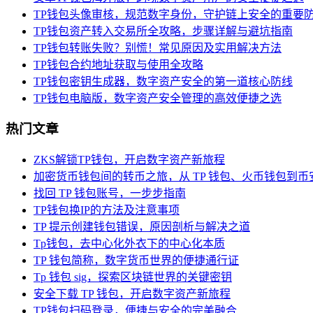
TP钱包头像审核，规范数字身份，守护链上安全的重要
TP钱包资产转入交易所全攻略，步骤详解与避坑指南
TP钱包转账失败？别慌！常见原因及实用解决方法
TP钱包合约地址获取与使用全攻略
TP钱包密钥生成器，数字资产安全的第一道核心防线
TP钱包电脑版，数字资产安全管理的高效便捷之选
热门文章
ZKS解锁TP钱包，开启数字资产新旅程
加密货币钱包间的转币之旅，从 TP 钱包、火币钱包到币
找回 TP 钱包账号，一步步指南
TP钱包换IP的方法及注意事项
TP 提示创建钱包错误，原因剖析与解决之道
Tp钱包，去中心化外衣下的中心化本质
TP 钱包简称，数字货币世界的便捷通行证
Tp 钱包 sig，探索区块链世界的关键密钥
安全下载 TP 钱包，开启数字资产新旅程
TP钱包扫码登录，便捷与安全的完美融合