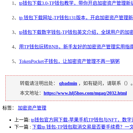
1、
tp钱包下载3.0-TP钱包教学，带你开启加密资产管理新
2、
tp 钱包下载网址-TP钱包131版本，开启加密资产管理
3、
tp钱包下载数字钱包-TP钱包英文介绍，全球用户的加
4、
用TP钱包玩转BNB，新手友好的加密资产管理实用指
5、
TokenPocket子钱包，让加密资产管理不再一锅粥
转载请注明出处：
qbadmin
，如有疑问，请联系（
）
本文地址：
https://www.hlj5hos.com/mgaq/2032.html
标签：
加密资产管理
上一篇:
tp钱包官方网下载-苹果手机TP钱包与NFT，数
下一篇
:
下载tp 钱包-TP钱包取消交易是否要手续费？一