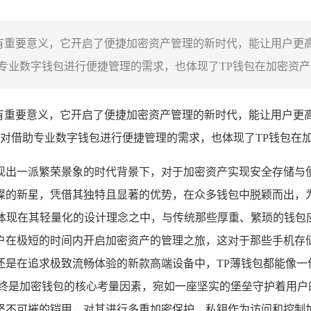
具有重要意义，它开启了便捷加密资产管理的新时代，能让用户更
业数字钱包进行便捷管理的需求，也体现了TP钱包在加密资产管
具有重要意义，它开启了便捷加密资产管理的新时代，能让用户更
对借助专业数字钱包进行便捷管理的需求，也体现了TP钱包在
一派繁荣景象的时代背景下，对于加密资产实现安全存储与便捷管理
璨的新星，凭借其独特且显著的优势，在众多钱包中脱颖而出，
地体现在其轻量化的设计理念之中，与传统那些厚重、繁琐的钱包
户在极短的时间内开启加密资产的管理之旅，这对于那些手机存
还是在追求极致流畅体验的新款高端设备中，TP薄钱包都能像一
终是加密钱包的核心考量因素，宛如一座坚实的堡垒守护着用户
坚不可摧的铠甲，对其进行多重加密保护，私钥作为访问和控制加